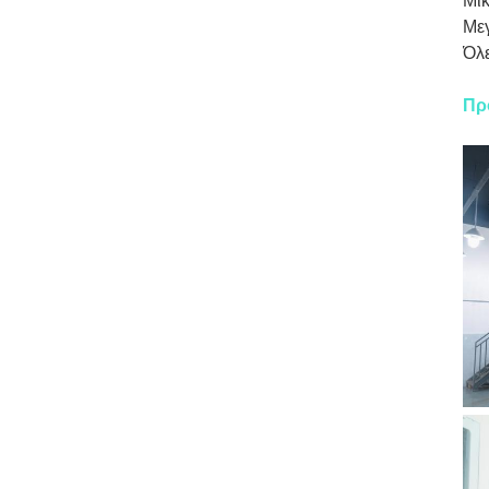
Μικ
Μεγ
Όλε
Πρ