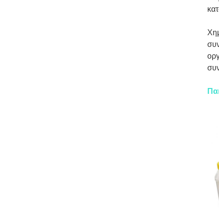
κατ
Χημ
συν
οργ
συν
Πα