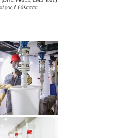
. (DHL, FedEx, EMS, κλπ.)
 αέρος ή θάλασσα.