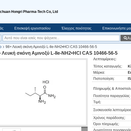
ichuan Hongri Pharma-Tech Co, Ltd
μάς
Επισκεψή εργοστασίου
Έλεγχος ποιότητας
Επικοινωνήστε μα
Α
ο
98+ Λευκή σκόνη Αμινοξύ L-Ile-NH2•HCl CAS 10466-56-5
+ Λευκή σκόνη Αμινοξύ L-Ile-NH2•HCl CAS 10466-56-5
Λεπτομέρειες:
Τόπος καταγωγής:
Κ
Μάρκα:
E
Πιστοποίηση:
I
Πληρωμής & Αποστολή
Ποσότητα παραγγελίας 
Τιμή:
Συσκευασία λεπτομέρειε
Χρόνος παράδοσης:
Όροι πληρωμής:
Δυνατότητα προσφοράς