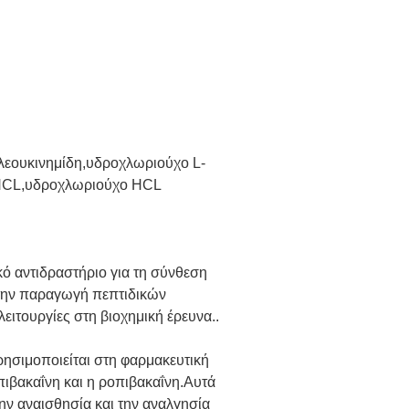
ολεουκινημίδη,υδροχλωριούχο L-
HCL,υδροχλωριούχο HCL
κό αντιδραστήριο για τη σύνθεση
στην παραγωγή πεπτιδικών
ειτουργίες στη βιοχημική έρευνα..
ησιμοποιείται στη φαρμακευτική
ιβακαΐνη και η ροπιβακαΐνη.Αυτά
την αναισθησία και την αναλγησία