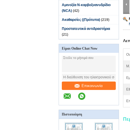
Αμινοξέα N-καρβοξυανυδρίδιο
(NCA)
(42)
Ακαθαρσίες ((Πρότυπα)
(219)
Προστατευτικά αντιδραστήρια
(21)
Λεπ
Είμαι Online Chat Now
Ον
M.
Εμ
Επικοινωνία
EI
Επ
Πιστοποίηση
Πε