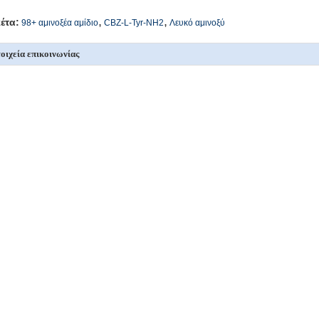
,
,
κέτα:
98+ αμινοξέα αμίδιο
CBZ-L-Tyr-NH2
Λευκό αμινοξύ
οιχεία επικοινωνίας
SICHUAN HONGRI PAHRM-TECH
Στείλετε το ερώτημά σας 
O., LTD
πεύθυνος Επικοινωνίας:
admin
ρισσότεροι Αμινοξέα αμίδιο
98+ αμινοξύ αμίδιο N-BOC-ΕΘΛΕΝΕΔΙΑΜΙΝΗ
98+ Λευκή σκόνη 
ΥΔΡΟΧΛΟΡΙΔΗ CAS NO.79513-35-2
Λευκή σκόνη COA