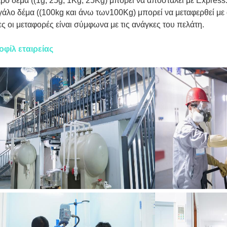
ρό δέμα ((1g, 25g, 1Kg, 25Kg) μπορεί να αποσταλεί με Express
άλο δέμα ((100kg και άνω των100Kg) μπορεί να μεταφερθεί με
ς οι μεταφορές είναι σύμφωνα με τις ανάγκες του πελάτη.
οφίλ εταιρείας