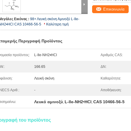
Επικοινωνία
Μεγάλες Εικόνας :
98+ Λευκή σκόνη Αμινοξύ L-Ile-
NH2•HCl CAS 10466-56-5
Καλύτερη τιμή
τομερής Περιγραφή Προϊόντος
ομασία προϊόντος:
L-Ile-NH2•HCl
Αριθμός CAS:
W.:
166.65
ΔΝ:
φάνιση:
Λευκή σκόνη
Καθαρότητα:
NECS Αριθ.:
-
Αποθήκευση:
Λευκό αμινοξύ
L-Ile-NH2•HCl
CAS 10466-56-5
ισημαίνω:
,
,
ριγραφή του προϊόντος