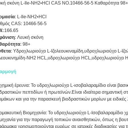
υκή σκόνη L-Ile-NH2•HCl CAS NO.10466-56-5 Καθαρότητα 98+
ομασία
: L-Ile-NH2•HCl
ιθμός CAS: 10466-56-5
W.
:
166.65
φάνιση
:
Λευκή σκόνη
θαρότητα
:
98+
νθετα
: Υδροχλωριούχο L-Ιζολεουκιναμίδη,υδροχλωριούχο L-Ιζ
ολεουκινημίδη-NH2 HCL,υδροχλωριούχο HCL,υδροχλωριούχο 
αρμογή
χημική έρευνα: Το υδροχλωριούχο L-ισοβαλαραμίδιο είναι βασι
δραστικών πεπτιδίων ή πρωτεϊνών.Είναι ιδιαίτερα σημαντική 
μάκων και για την παρασκευή βιοδραστικών μορίων με ειδικές λ
μακευτική Βιομηχανία: Το υδροχλωριούχο L-Ισοβαλαραμίδιο χρ
μηχανία για την παραγωγή τοπικών αναισθητικών, όπως η βουπ
φάρμακα χρησιμοποιούνται ευρέως σε ιατρικές διαδικασίες για 