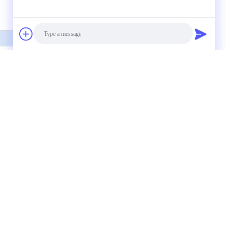
απευθείας σε εμάς
Photo
Video Call
Audio Call
Επικοινωνία
D-Lys ((Boc) -NH2 CAS 96138-49-7
 Αμινοξύ αμίδιο 98+ Cbz-D-Pro-NH2