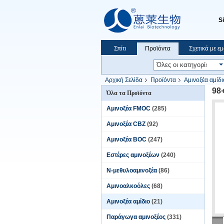
S
Σπίτι
Προϊόντα
Σχετικά με ε
Αρχική Σελίδα
Προϊόντα
Αμινοξέα αμίδι
98
Όλα τα Προϊόντα
Αμινοξέα FMOC
(285)
Αμινοξέα CBZ
(92)
Αμινοξέα BOC
(247)
Εστέρες αμινοξέων
(240)
Ν-μεθυλοαμινοξέα
(86)
Αμινοαλκοόλες
(68)
Αμινοξέα αμίδιο
(21)
Παράγωγα αμινοξέος
(331)