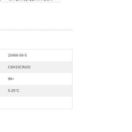
10466-56-5
C6H15ClN2O
98+
5-25°C