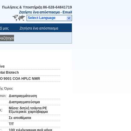
Πωλήσεις & Υποστήριξη
86-028-64841719
Ζητήστε ένα απόσπασμα
-
Email
Select Language
ζί μας
Ζητήστε ένα απόσπασμα
ναζήτηση
ίνα
nlai Biotech
SO 9001 COA HPLC NMR
ς Όροι:
min:
Διαπραγμάτευση
Διαπραγματεύσιμα
Μέσα: διπλή τσάντα PE
ς:
Εξωτερικά: χαρτόβαρμα
Σε αποθέματα
Τ/Τ
:
100 χιλιόγραμμα ανά μήνα