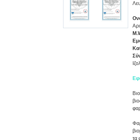
Λε
Ον
Αρ
M.
Εμ
Κα
Σύ
Ιζ
Εφ
Βιο
βιο
φαρ
Φαρ
βιο
τα 