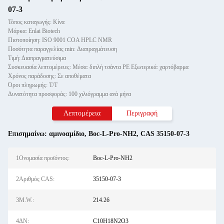
07-3
Τόπος καταγωγής: Κίνα
Μάρκα: Enlai Biotech
Πιστοποίηση: ISO 9001 COA HPLC NMR
Ποσότητα παραγγελίας min: Διαπραγμάτευση
Τιμή: Διαπραγματεύσιμα
Συσκευασία λεπτομέρειες: Μέσα: διπλή τσάντα PE Εξωτερικά: χαρτόβαρμα
Χρόνος παράδοσης: Σε αποθέματα
Όροι πληρωμής: Τ/Τ
Δυνατότητα προσφοράς: 100 χιλιόγραμμα ανά μήνα
Λεπτομέρεια
Περιγραφή
Επισημαίνω:
αμινοαμίδιο
,
Boc-L-Pro-NH2
,
CAS 35150-07-3
1Ονομασία προϊόντος:
Boc-L-Pro-NH2
2Αριθμός CAS:
35150-07-3
3M.W.:
214.26
4ΔΝ:
C10H18N2O3