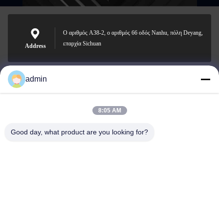
Ο αριθμός A38-2, ο αριθμός 66 οδός Nanhu, πόλη Deyang,
επαρχία Sichuan
Address
admin
Nero@enlaibio.com
E-mail
8:05 AM
Good day, what product are you looking for?
0086-28-64841719
Phone