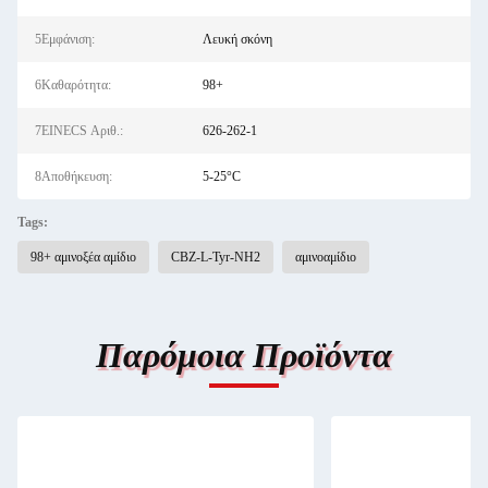
5Εμφάνιση:
Λευκή σκόνη
6Καθαρότητα:
98+
7EINECS Αριθ.:
626-262-1
8Αποθήκευση:
5-25°C
Tags:
98+ αμινοξέα αμίδιο
CBZ-L-Tyr-NH2
αμινοαμίδιο
Παρόμοια Προϊόντα