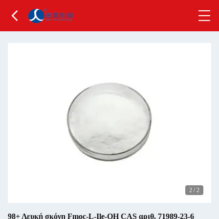
2
/
2
98+ Λευκή σκόνη Fmoc-L-Ile-OH CAS αριθ. 71989-23-6