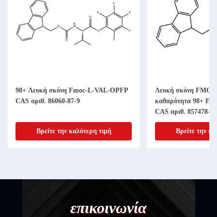
98+ Λευκή σκόνη Fmoc-L-VAL-OPFP
Λευκή σκόνη FMOC-
CAS αριθ. 86060-87-9
καθαρότητα 98+ Fmo
CAS αριθ. 857478-30
Βρείτε την καλύτερη τιμή
Βρείτε την κα
επικοινωνία