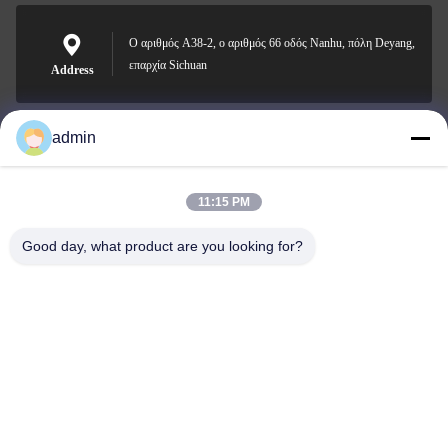
Ο αριθμός A38-2, ο αριθμός 66 οδός Nanhu, πόλη Deyang,
επαρχία Sichuan
Address
admin
Nero@enlaibio.com
E-mail
11:15 PM
Good day, what product are you looking for?
0086-28-64841719
Phone
SICHUAN HONGRI PAHRM-TECH CO., LTD