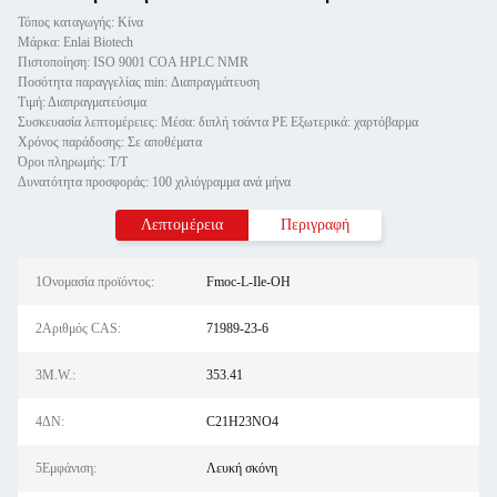
Τόπος καταγωγής: Κίνα
Μάρκα: Enlai Biotech
Πιστοποίηση: ISO 9001 COA HPLC NMR
Ποσότητα παραγγελίας min: Διαπραγμάτευση
Τιμή: Διαπραγματεύσιμα
Συσκευασία λεπτομέρειες: Μέσα: διπλή τσάντα PE Εξωτερικά: χαρτόβαρμα
Χρόνος παράδοσης: Σε αποθέματα
Όροι πληρωμής: Τ/Τ
Δυνατότητα προσφοράς: 100 χιλιόγραμμα ανά μήνα
Λεπτομέρεια
Περιγραφή
1Ονομασία προϊόντος:
Fmoc-L-Ile-OH
2Αριθμός CAS:
71989-23-6
3M.W.:
353.41
4ΔΝ:
C21H23NO4
5Εμφάνιση:
Λευκή σκόνη