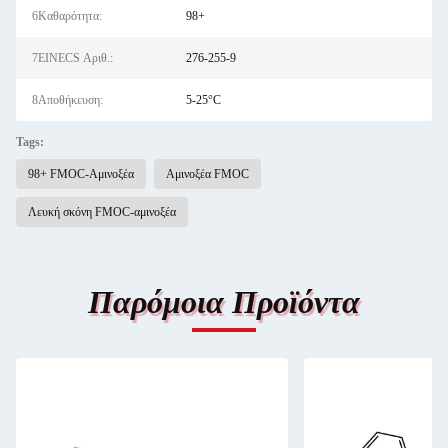
6Καθαρότητα:
98+
7EINECS Αριθ.:
276-255-9
8Αποθήκευση:
5-25°C
Tags:
98+ FMOC-Αμινοξέα
Αμινοξέα FMOC
Λευκή σκόνη FMOC-αμινοξέα
Παρόμοια Προϊόντα