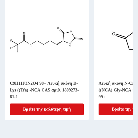
C9H11F3N2O4 98+ Λευκή σκόνη D-
Λευκή σκόνη N-Carb
Lys ((Tfa) -NCA CAS αριθ. 1809273-
((NCA) Gly-NCA CA
81-1
99+
Βρείτε την καλύτερη τιμή
Βρείτε την κα