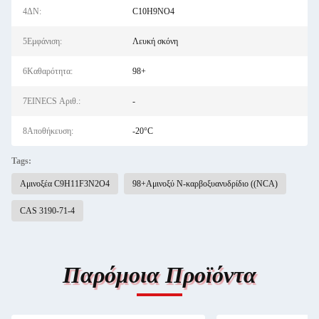
4ΔΝ:
C10H9NO4
5Εμφάνιση:
Λευκή σκόνη
6Καθαρότητα:
98+
7EINECS Αριθ.:
-
8Αποθήκευση:
-20°C
Tags:
Αμινοξέα C9H11F3N2O4
98+Αμινοξύ N-καρβοξυανυδρίδιο ((NCA)
CAS 3190-71-4
Παρόμοια Προϊόντα