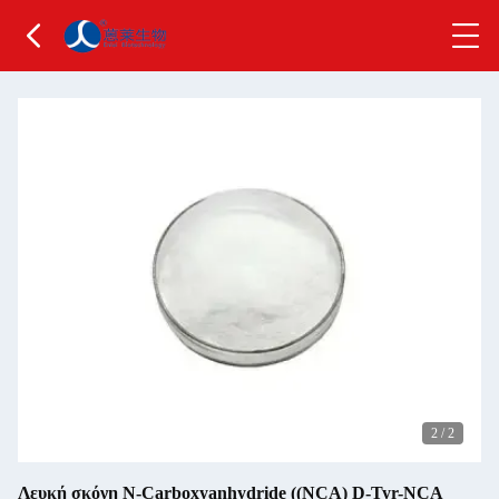
2
/
2
Λευκή σκόνη N-Carboxyanhydride ((NCA) D-Tyr-NCA