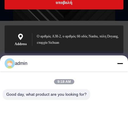
υποβολή
Ο αριθμός A38-2, ο αριθμός 66 οδός Nanhu, πόλη Deyang,
επαρχία Sichuan
Address
admin
Nero@enlaibio.com
E-mail
9:18 AM
Good day, what product are you looking for?
0086-28-64841719
Phone