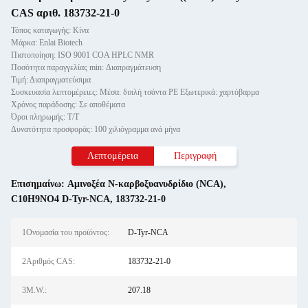
CAS αριθ. 183732-21-0
Τόπος καταγωγής: Κίνα
Μάρκα: Enlai Biotech
Πιστοποίηση: ISO 9001 COA HPLC NMR
Ποσότητα παραγγελίας min: Διαπραγμάτευση
Τιμή: Διαπραγματεύσιμα
Συσκευασία λεπτομέρειες: Μέσα: διπλή τσάντα PE Εξωτερικά: χαρτόβαρμα
Χρόνος παράδοσης: Σε αποθέματα
Όροι πληρωμής: Τ/Τ
Δυνατότητα προσφοράς: 100 χιλιόγραμμα ανά μήνα
Λεπτομέρεια
Περιγραφή
Επισημαίνω:
Αμινοξέα N-καρβοξυανυδρίδιο (NCA)
,
C10H9NO4 D-Tyr-NCA
,
183732-21-0
1Ονομασία του προϊόντος:
D-Tyr-NCA
2Αριθμός CAS:
183732-21-0
3M.W.:
207.18