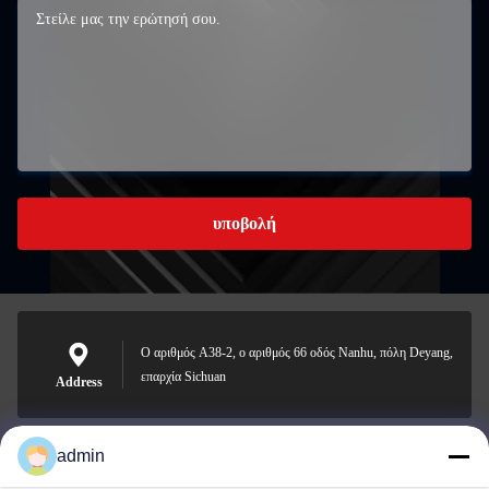
υποβολή
Ο αριθμός A38-2, ο αριθμός 66 οδός Nanhu, πόλη Deyang,
επαρχία Sichuan
Address
admin
Nero@enlaibio.com