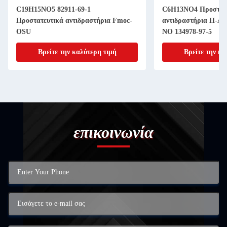
C19H15NO5 82911-69-1
C6H13NO4 Προστατ
Προστατευτικά αντιδραστήρια Fmoc-
αντιδραστήρια H-
OSU
NO 134978-97-5
Βρείτε την καλύτερη τιμή
Βρείτε την κα
επικοινωνία