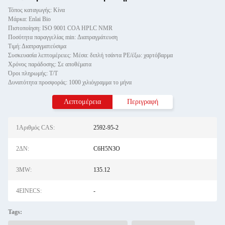
Τόπος καταγωγής: Κίνα
Μάρκα: Enlai Bio
Πιστοποίηση: ISO 9001 COA HPLC NMR
Ποσότητα παραγγελίας min: Διαπραγμάτευση
Τιμή: Διαπραγματεύσιμα
Συσκευασία λεπτομέρειες: Μέσα: διπλή τσάντα PE/έξω: χαρτόβαρμα
Χρόνος παράδοσης: Σε αποθέματα
Όροι πληρωμής: Τ/Τ
Δυνατότητα προσφοράς: 1000 χιλιόγραμμα το μήνα
Λεπτομέρεια
Περιγραφή
1Αριθμός CAS:
2592-95-2
2ΔΝ:
C6H5N3O
3MW:
135.12
4EINECS:
-
Tags: