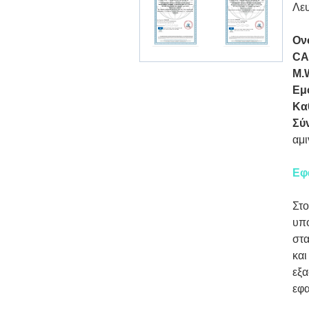
Λευ
Ον
CA
M.
Εμ
Κα
Σύ
αμι
Εφ
Στο
υπο
στα
και
εξα
εφα