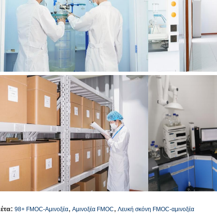
,
,
κέτα:
98+ FMOC-Αμινοξέα
Αμινοξέα FMOC
Λευκή σκόνη FMOC-αμινοξέα