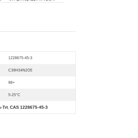
1228675-45-3
C39H34N2O5
98+
5-25°C
-Trt
CAS 1228675-45-3
,