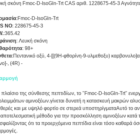
κή σκόνη Fmoc-D-IsoGln-Trt CAS αριθ. 1228675-45-3 Αγνότητ
ομασία
:
Fmoc-D-IsoGln-Trt
S NO
:
228675-45-3
W.
:
365.42
φάνιση
:
Λευκή σκόνη
θαρότητα
:
98+
νθετα
:
Πεντανικό οξύ, 4-[[(9H-φθορίνη-9-υλμεθοξυ) καρβονυλο]α
νο]-, (4R) -
αρμογή
 πλαίσιο της σύνθεσης πεπτιδίων, το "Fmoc-D-IsoGln-Trt" ενερ
λειμμάτων αμινοξέων.γίνεται δυνατή η κατασκευή μακρών αλυσ
θερές και με υψηλό φορτίο σε στερεά υποστηρίγματαΑυτό το αν
 αποτελεσματική μέθοδο για την προσκόλληση αμινοξέων κατά 
σφαλίζοντας ότι τα προερχόμενα πεπτίδια είναι τόσο καθαρά όσ
ρμογές.