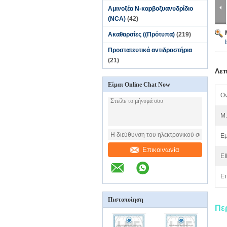
Αμινοξέα N-καρβοξυανυδρίδιο
(NCA)
(42)
Ακαθαρσίες ((Πρότυπα)
(219)
Προστατευτικά αντιδραστήρια
(21)
Λεπ
Είμαι Online Chat Now
Ον
M.
Εμ
Επικοινωνία
EI
Επ
Πιστοποίηση
Πε