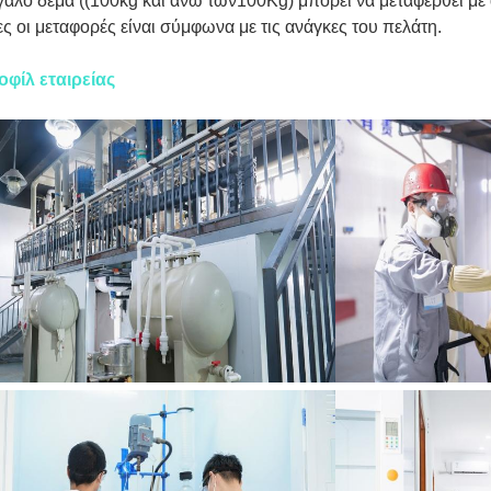
άλο δέμα ((100kg και άνω των100Kg) μπορεί να μεταφερθεί με
ς οι μεταφορές είναι σύμφωνα με τις ανάγκες του πελάτη.
οφίλ εταιρείας