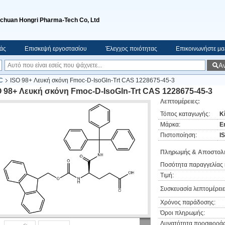
ichuan Hongri Pharma-Tech Co, Ltd
μάς
Επισκεψή εργοστασίου
Έλεγχος ποιότητας
Επικοινωνήστε μα
Α
C
ISO 98+ Λευκή σκόνη Fmoc-D-IsoGln-Trt CAS 1228675-45-3
O 98+ Λευκή σκόνη Fmoc-D-IsoGln-Trt CAS 1228675-45-3
Λεπτομέρειες:
Τόπος καταγωγής:
Κ
Μάρκα:
E
Πιστοποίηση:
I
Πληρωμής & Αποστολή
Ποσότητα παραγγελίας 
Τιμή:
Συσκευασία λεπτομέρειε
Χρόνος παράδοσης:
Όροι πληρωμής:
Δυνατότητα προσφοράς