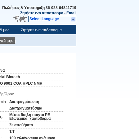
Πωλήσεις & Υποστήριξη
86-028-64841719
Ζητήστε ένα απόσπασμα
-
Email
Select Language
ζί μας
Ζητήστε ένα απόσπασμα
ναζήτηση
ίνα
nlai Biotech
SO 9001 COA HPLC NMR
ς Όροι:
min:
Διαπραγμάτευση
Διαπραγματεύσιμα
Μέσα: διπλή τσάντα PE
ς:
Εξωτερικά: χαρτόβαρμα
Σε αποθέματα
Τ/Τ
:
100 χιλιόγραμμα ανά μήνα