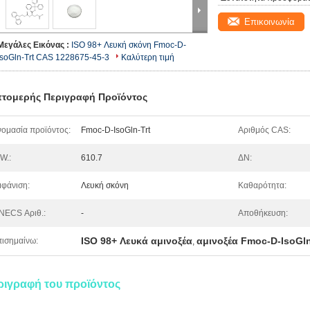
Επικοινωνία
Μεγάλες Εικόνας :
ISO 98+ Λευκή σκόνη Fmoc-D-
IsoGln-Trt CAS 1228675-45-3
Καλύτερη τιμή
τομερής Περιγραφή Προϊόντος
ομασία προϊόντος:
Fmoc-D-IsoGln-Trt
Αριθμός CAS:
W.:
610.7
ΔΝ:
φάνιση:
Λευκή σκόνη
Καθαρότητα:
NECS Αριθ.:
-
Αποθήκευση:
ISO 98+ Λευκά αμινοξέα
αμινοξέα Fmoc-D-IsoGln
ισημαίνω:
,
ριγραφή του προϊόντος