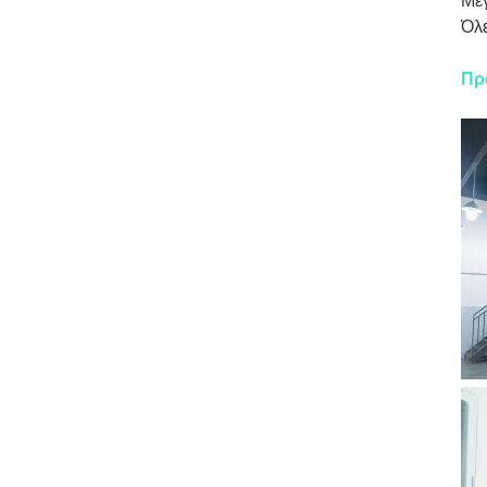
Μεγ
Όλε
Πρ