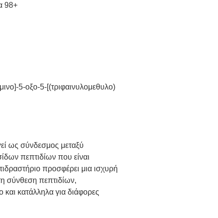
α 98+
μινο]-5-οξο-5-[(τριφαινυλομεθυλο)
γεί ως σύνδεσμος μεταξύ
ίδων πεπτιδίων που είναι
τιδραστήριο προσφέρει μια ισχυρή
τη σύνθεση πεπτιδίων,
ο και κατάλληλα για διάφορες