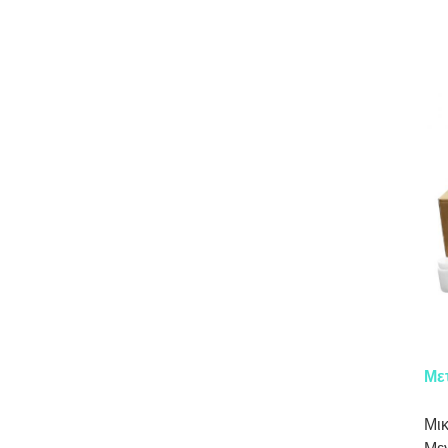
Με
Μικ