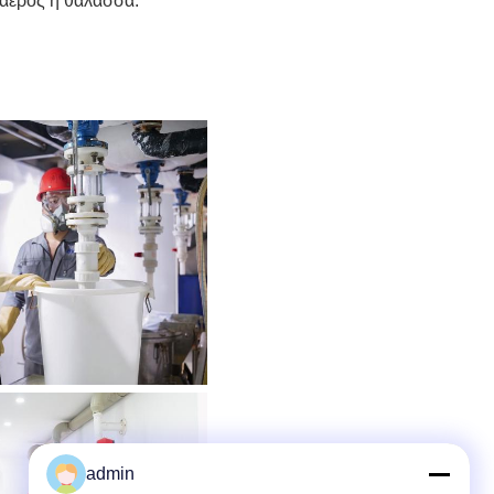
 αέρος ή θάλασσα.
admin