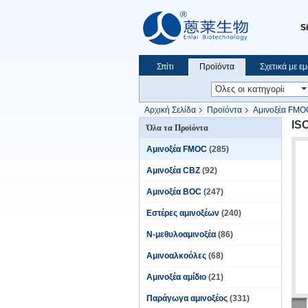
S
Σπίτι
Προϊόντα
Σχετικά με ε
Αρχική Σελίδα
Προϊόντα
Αμινοξέα FMO
IS
Όλα τα Προϊόντα
Αμινοξέα FMOC
(285)
Αμινοξέα CBZ
(92)
Αμινοξέα BOC
(247)
Εστέρες αμινοξέων
(240)
Ν-μεθυλοαμινοξέα
(86)
Αμινοαλκοόλες
(68)
Αμινοξέα αμίδιο
(21)
Παράγωγα αμινοξέος
(331)