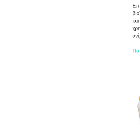
Επι
βιο
και
χρη
ανί
Πα