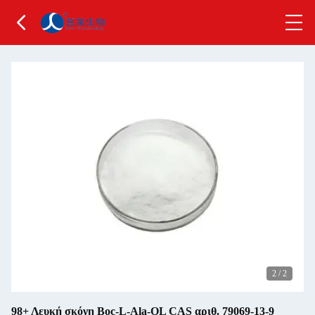
2
/
2
98+ Λευκή σκόνη Boc-L-Ala-OL CAS αριθ. 79069-13-9