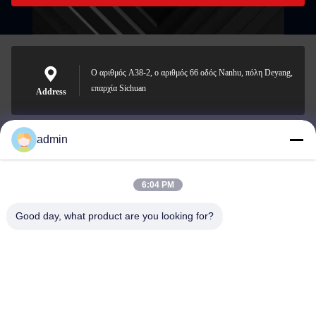
Ο αριθμός A38-2, ο αριθμός 66 οδός Nanhu, πόλη Deyang,
επαρχία Sichuan
Address
admin
Nero@enlaibio.com
E-mail
6:04 PM
Good day, what product are you looking for?
0086-28-64841719
Phone