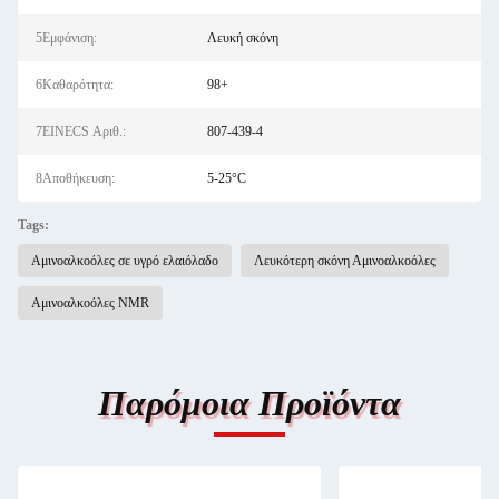
5Εμφάνιση:
Λευκή σκόνη
6Καθαρότητα:
98+
7EINECS Αριθ.:
807-439-4
8Αποθήκευση:
5-25°C
Tags:
Αμινοαλκοόλες σε υγρό ελαιόλαδο
Λευκότερη σκόνη Αμινοαλκοόλες
Αμινοαλκοόλες NMR
Παρόμοια Προϊόντα