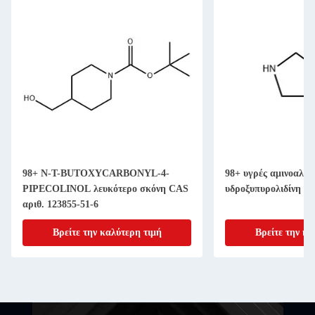
98+ N-T-BUTOXYCARBONYL-4-
98+ υγρές αμινοαλκοό
PIPECOLINOL λευκότερο σκόνη CAS
υδροξυπυρολιδίνη C
αριθ. 123855-51-6
Βρείτε την καλύτερη τιμή
Βρείτε την κα