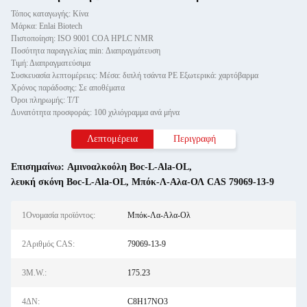
Τόπος καταγωγής: Κίνα
Μάρκα: Enlai Biotech
Πιστοποίηση: ISO 9001 COA HPLC NMR
Ποσότητα παραγγελίας min: Διαπραγμάτευση
Τιμή: Διαπραγματεύσιμα
Συσκευασία λεπτομέρειες: Μέσα: διπλή τσάντα PE Εξωτερικά: χαρτόβαρμα
Χρόνος παράδοσης: Σε αποθέματα
Όροι πληρωμής: Τ/Τ
Δυνατότητα προσφοράς: 100 χιλιόγραμμα ανά μήνα
Λεπτομέρεια
Περιγραφή
Επισημαίνω:
Αμινοαλκοόλη Boc-L-Ala-OL
,
λευκή σκόνη Boc-L-Ala-OL
,
Μπόκ-Λ-Αλα-ΟΛ CAS 79069-13-9
1Ονομασία προϊόντος:
Μπόκ-Λα-Αλα-Ολ
2Αριθμός CAS:
79069-13-9
3M.W.:
175.23
4ΔΝ:
C8H17NO3