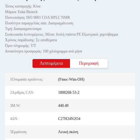
Τόπος καταγωγής: Κίνα
Μάρκα: Enlai Biotech
Πιστοποίηση: ISO 9001 COA HPLC NMR
Ποσότητα παραγγελίας min: Διαπραγμάτευση
Τιμή: Διαπραγματεύσιμα
Συσκευασία λεπτομέρειες: Μέσα: διπλή τσάντα PE Εξωτερικά: χαρτόβαρμα
Χρόνος παράδοσης: Σε αποθέματα
Όροι πληρωμής: Τ/Τ
Δυνατότητα προσφοράς: 100 χιλιόγραμμα ανά μήνα
Λεπτομέρεια
Περιγραφή
1Ονομασία προϊόντος:
(Fmoc-Wim-OH)
2Αριθμός CAS:
1808268-53-2
3M.W.:
440.49
4ΔΝ:
C27H24N2O4
5Εμφάνιση:
Λευκή σκόνη