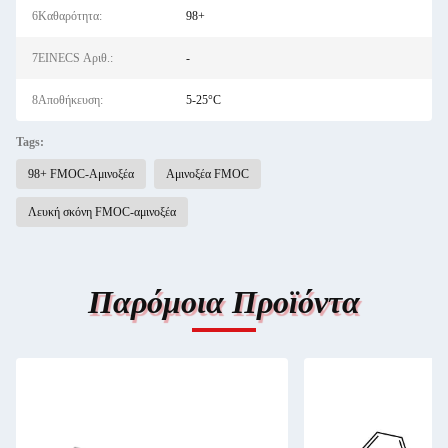
6Καθαρότητα:
98+
7EINECS Αριθ.:
-
8Αποθήκευση:
5-25°C
Tags:
98+ FMOC-Αμινοξέα
Αμινοξέα FMOC
Λευκή σκόνη FMOC-αμινοξέα
Παρόμοια Προϊόντα