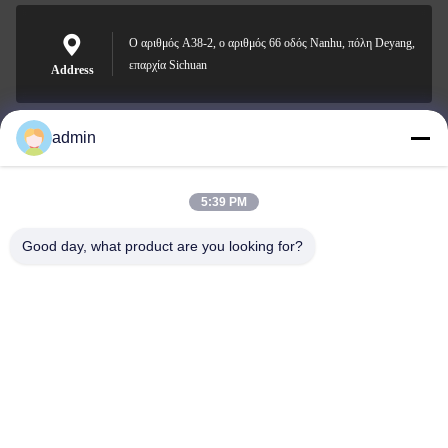
Ο αριθμός A38-2, ο αριθμός 66 οδός Nanhu, πόλη Deyang,
επαρχία Sichuan
Address
admin
Nero@enlaibio.com
E-mail
5:39 PM
Good day, what product are you looking for?
0086-28-64841719
Phone
SICHUAN HONGRI PAHRM-TECH CO., LTD