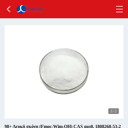
2
/
2
98+ Λευκή σκόνη (Fmoc-Wim-OH) CAS αριθ. 1808268-53-2