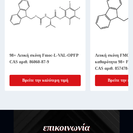
98+ Λευκή σκόνη Fmoc-L-VAL-OPFP
Λευκή σκόνη FMOC-
CAS αριθ. 86060-87-9
καθαρότητα 98+ Fmo
CAS αριθ. 857478-30
Βρείτε την καλύτερη τιμή
Βρείτε την κα
επικοινωνία