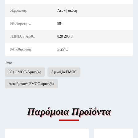
5Εμφάνιση:
Λευκή σκόνη
6Καθαρότητα:
98+
7EINECS Αριθ.:
828-203-7
8Αποθήκευση:
5-25°C
Tags:
98+ FMOC-Αμινοξέα
Αμινοξέα FMOC
Λευκή σκόνη FMOC-αμινοξέα
Παρόμοια Προϊόντα