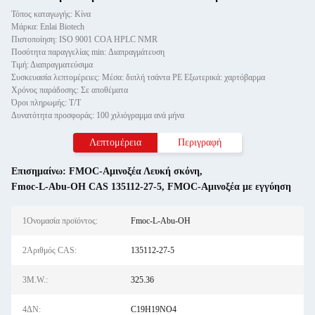
Τόπος καταγωγής: Κίνα
Μάρκα: Enlai Biotech
Πιστοποίηση: ISO 9001 COA HPLC NMR
Ποσότητα παραγγελίας min: Διαπραγμάτευση
Τιμή: Διαπραγματεύσιμα
Συσκευασία λεπτομέρειες: Μέσα: διπλή τσάντα PE Εξωτερικά: χαρτόβαρμα
Χρόνος παράδοσης: Σε αποθέματα
Όροι πληρωμής: Τ/Τ
Δυνατότητα προσφοράς: 100 χιλιόγραμμα ανά μήνα
Λεπτομέρεια
Περιγραφή
Επισημαίνω:
FMOC-Αμινοξέα Λευκή σκόνη
,
Fmoc-L-Abu-OH CAS 135112-27-5
,
FMOC-Αμινοξέα με εγγύηση
1Ονομασία προϊόντος:
Fmoc-L-Abu-OH
2Αριθμός CAS:
135112-27-5
3M.W.:
325.36
4ΔΝ:
C19H19NO4