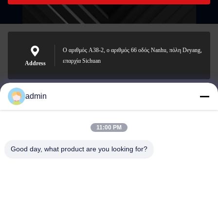
Ο αριθμός A38-2, ο αριθμός 66 οδός Nanhu, πόλη Deyang,
επαρχία Sichuan
Address
admin
Nero@enlaibio.com
E-mail
11:00 PM
Good day, what product are you looking for?
0086-28-64841719
Phone