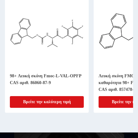
98+ Λευκή σκόνη Fmoc-L-VAL-OPFP
Λευκή σκόνη FMOC-
CAS αριθ. 86060-87-9
καθαρότητα 98+ Fmo
CAS αριθ. 857478-30
Βρείτε την καλύτερη τιμή
Βρείτε την κα