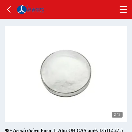
2
/
2
98+ Λευκή σκόνη Fmoc-L-Abu-OH CAS αριθ. 135112-27-5