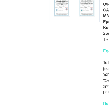
Ον
CA
M.
Εμ
Κα
Σύ
TR
Εφ
Το 
βιο
χρη
των
χρη
μακ
Πα