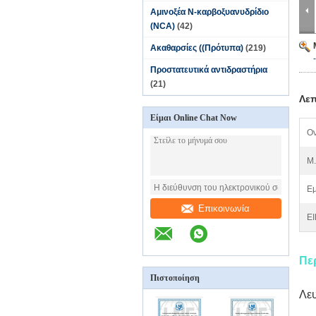
Αμινοξέα N-καρβοξυανυδρίδιο
(NCA)
(42)
Ακαθαρσίες ((Πρότυπα)
(219)
Προστατευτικά αντιδραστήρια
(21)
Λεπ
Είμαι Online Chat Now
Ον
M.
Εμ
Επικοινωνία
EI
Πε
Πιστοποίηση
Λευ