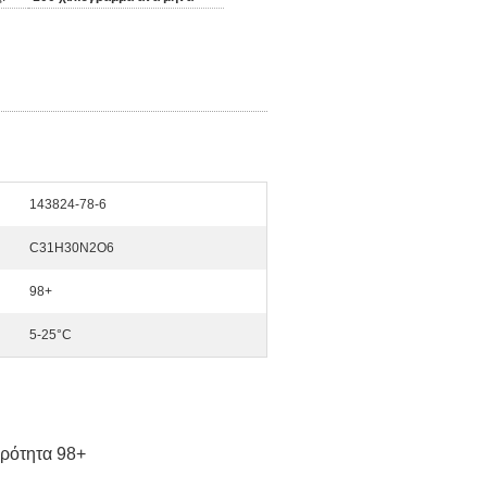
143824-78-6
C31H30N2O6
98+
5-25°C
αρότητα 98+