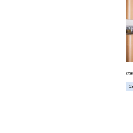
ετι
Στ
C
Υ