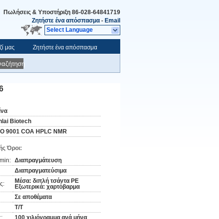
Πωλήσεις & Υποστήριξη
86-028-64841719
Ζητήστε ένα απόσπασμα
-
Email
Select Language
ζί μας
Ζητήστε ένα απόσπασμα
ναζήτηση
6
ίνα
nlai Biotech
SO 9001 COA HPLC NMR
ς Όροι:
min:
Διαπραγμάτευση
Διαπραγματεύσιμα
Μέσα: διπλή τσάντα PE
ς:
Εξωτερικά: χαρτόβαρμα
Σε αποθέματα
Τ/Τ
:
100 χιλιόγραμμα ανά μήνα