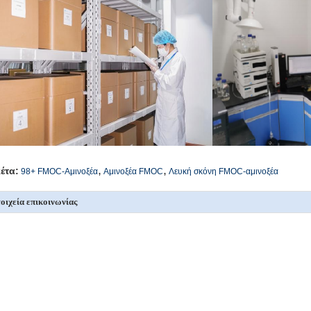
,
,
κέτα:
98+ FMOC-Αμινοξέα
Αμινοξέα FMOC
Λευκή σκόνη FMOC-αμινοξέα
οιχεία επικοινωνίας
SICHUAN HONGRI PAHRM-TECH
Στείλετε το ερώτημά σας 
O., LTD
πεύθυνος Επικοινωνίας:
admin