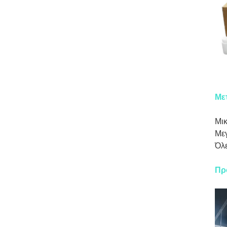
Με
Μικ
Μεγ
Όλε
Πρ