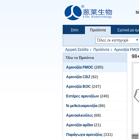
S
Σπίτι
Προϊόντα
Σχετικά με ε
Αρχική Σελίδα
Προϊόντα
Αμινοξέα FMO
98
Όλα τα Προϊόντα
Αμινοξέα FMOC
(285)
Αμινοξέα CBZ
(92)
Αμινοξέα BOC
(247)
Εστέρες αμινοξέων
(240)
Ν-μεθυλοαμινοξέα
(86)
Αμινοαλκοόλες
(68)
Αμινοξέα αμίδιο
(21)
Παράγωγα αμινοξέος
(331)