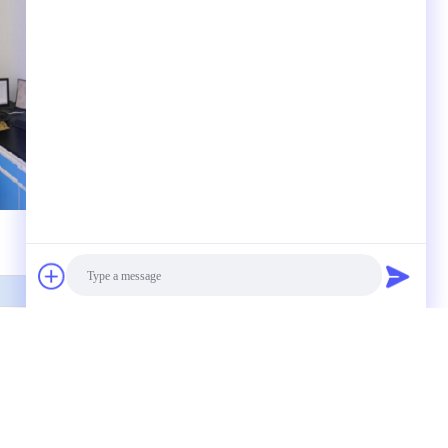
απευθείας σε εμάς
Photo
Video Call