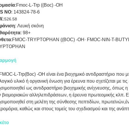
ομασία
:
Fmoc-L-Trp ((Boc) -OH
S NO
:
143824-78-6
W.
:
526.58
φάνιση
:
Λευκή σκόνη
θαρότητα
:
98+
νθετα
:
FMOC-TRYPTOPHAN ((BOC) -OH· FMOC-NIN-T-BUT
YPTOPHAN
αρμογή
FMOC-L-Trp(Boc) -OH είναι ένα βιοχημικό αντιδραστήριο που 
λογικό υλικό ή οργανική ένωση για έρευνα που σχετίζεται με τι
σιμοποιηθεί ως αντιδραστήριο βιοχημικής ανίχνευσης, όπως η 
 βιομοριακών αλληλεπιδράσεων, η έρευνα πρωτεομικής κλπ. Ε
σιμοποιηθεί στη μελέτη της σύνθεσης πεπτιδίων, πρωτεϊνών,έν
ρομόρια, καθώς και στους τομείς του σχεδιασμού και της ανά
κέτο