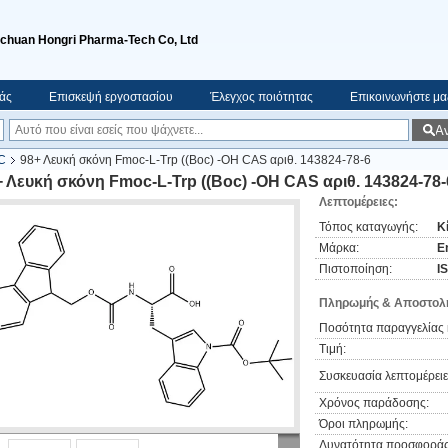
ichuan Hongri Pharma-Tech Co, Ltd
μάς
Επισκεψή εργοστασίου
Έλεγχος ποιότητας
Επικοινωνήστε μα
Α
C
98+ Λευκή σκόνη Fmoc-L-Trp ((Boc) -OH CAS αριθ. 143824-78-6
+ Λευκή σκόνη Fmoc-L-Trp ((Boc) -OH CAS αριθ. 143824-78-
Λεπτομέρειες:
Τόπος καταγωγής:
Κ
Μάρκα:
E
Πιστοποίηση:
I
Πληρωμής & Αποστολή
Ποσότητα παραγγελίας 
Τιμή:
Συσκευασία λεπτομέρειε
Χρόνος παράδοσης:
Όροι πληρωμής:
Δυνατότητα προσφοράς