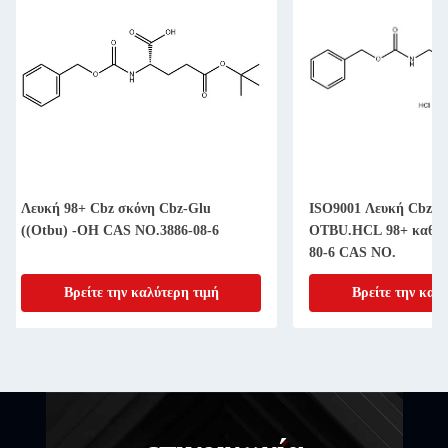
ISO9001 Λευκή Cbz σκόνη ORN(Z)-
Καθαρότητα 98+ Cb
OTBU.HCL 98+ καθαρότητα 161234-
OH CAS αριθ. 6223
80-6 CAS NO.
Βρείτε την καλύτερη τιμή
Βρείτε την 