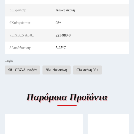
5Εμφάνιση:
Λευκή σκόνη
6Καθαρότητα:
98+
7EINECS Αριθ.:
221-980-8
8Αποθήκευση:
5-25°C
Tags:
98+ CBZ-Αμινοξέα
98+ cbz σκόνη
Cbz σκόνη 98+
Παρόμοια Προϊόντα