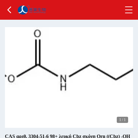
1
/
1
CAS αριθ. 3304-51-6 98+ λευκή Cbz σκόνη Orn ((Cbz) -OH