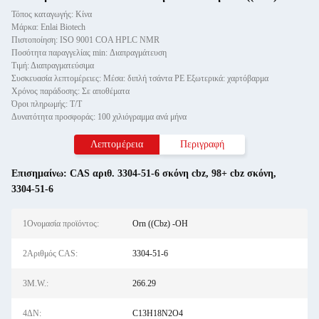
Τόπος καταγωγής: Κίνα
Μάρκα: Enlai Biotech
Πιστοποίηση: ISO 9001 COA HPLC NMR
Ποσότητα παραγγελίας min: Διαπραγμάτευση
Τιμή: Διαπραγματεύσιμα
Συσκευασία λεπτομέρειες: Μέσα: διπλή τσάντα PE Εξωτερικά: χαρτόβαρμα
Χρόνος παράδοσης: Σε αποθέματα
Όροι πληρωμής: Τ/Τ
Δυνατότητα προσφοράς: 100 χιλιόγραμμα ανά μήνα
Λεπτομέρεια
Περιγραφή
Επισημαίνω:
CAS αριθ. 3304-51-6 σκόνη cbz
,
98+ cbz σκόνη
,
3304-51-6
1Ονομασία προϊόντος:
Orn ((Cbz) -OH
2Αριθμός CAS:
3304-51-6
3M.W.:
266.29
4ΔΝ:
C13H18N2O4