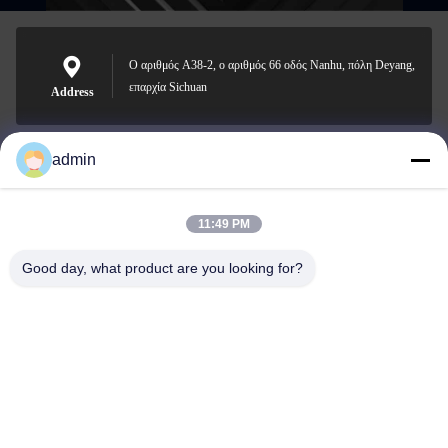
Ο αριθμός A38-2, ο αριθμός 66 οδός Nanhu, πόλη Deyang,
επαρχία Sichuan
Address
admin
Nero@enlaibio.com
E-mail
11:49 PM
Good day, what product are you looking for?
0086-28-64841719
Phone
SICHUAN HONGRI PAHRM-TECH CO., LTD