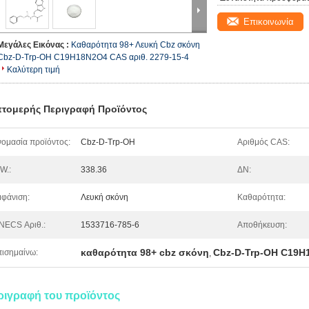
Επικοινωνία
Μεγάλες Εικόνας :
Καθαρότητα 98+ Λευκή Cbz σκόνη
Cbz-D-Trp-OH C19H18N2O4 CAS αριθ. 2279-15-4
Καλύτερη τιμή
τομερής Περιγραφή Προϊόντος
ομασία προϊόντος:
Cbz-D-Trp-OH
Αριθμός CAS:
W.:
338.36
ΔΝ:
φάνιση:
Λευκή σκόνη
Καθαρότητα:
NECS Αριθ.:
1533716-785-6
Αποθήκευση:
καθαρότητα 98+ cbz σκόνη
Cbz-D-Trp-OH C19H
ισημαίνω:
,
ριγραφή του προϊόντος