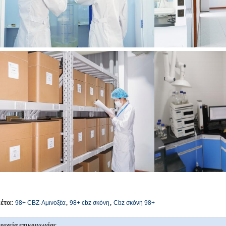
,
,
κέτα:
98+ CBZ-Αμινοξέα
98+ cbz σκόνη
Cbz σκόνη 98+
οιχεία επικοινωνίας