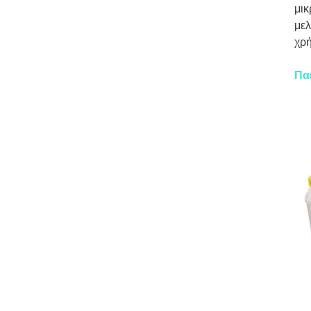
μικ
μελ
χρή
Πα