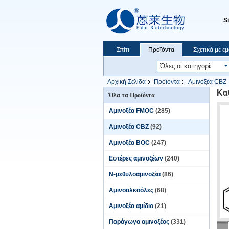
S
Σπίτι
Προϊόντα
Σχετικά με ε
Αρχική Σελίδα
Προϊόντα
Αμινοξέα CBZ
Κα
Όλα τα Προϊόντα
Αμινοξέα FMOC
(285)
Αμινοξέα CBZ
(92)
Αμινοξέα BOC
(247)
Εστέρες αμινοξέων
(240)
Ν-μεθυλοαμινοξέα
(86)
Αμινοαλκοόλες
(68)
Αμινοξέα αμίδιο
(21)
Παράγωγα αμινοξέος
(331)