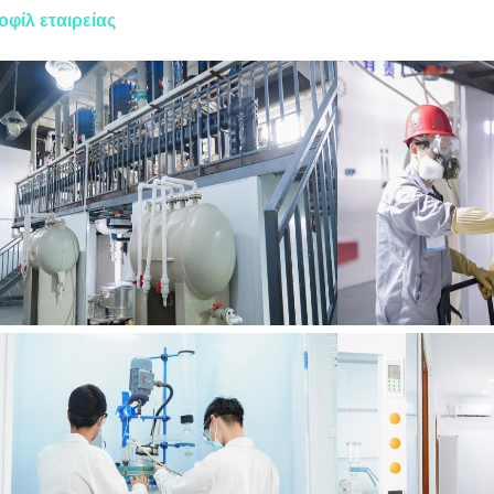
οφίλ εταιρείας