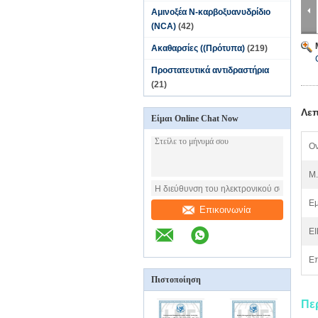
Αμινοξέα N-καρβοξυανυδρίδιο
(NCA)
(42)
Ακαθαρσίες ((Πρότυπα)
(219)
Προστατευτικά αντιδραστήρια
(21)
Λεπ
Είμαι Online Chat Now
Ον
M.
Εμ
Επικοινωνία
EI
Επ
Πιστοποίηση
Πε