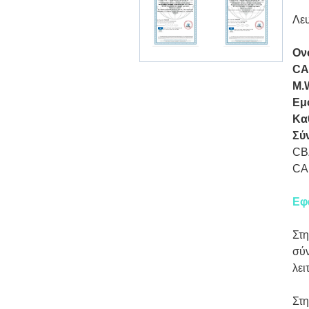
Λευ
Ον
CA
M.
Εμ
Κα
Σύ
CB
CA
Εφ
Στη
σύν
λει
Στη