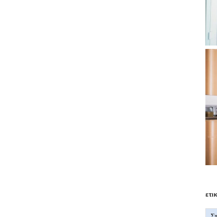
ετι
Στ