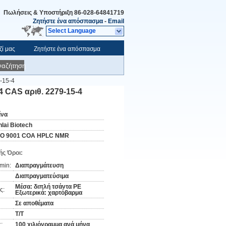
Πωλήσεις & Υποστήριξη
86-028-64841719
Ζητήστε ένα απόσπασμα
-
Email
Select Language
ζί μας
Ζητήστε ένα απόσπασμα
ναζήτηση
-15-4
CAS αριθ. 2279-15-4
ίνα
nlai Biotech
SO 9001 COA HPLC NMR
ς Όροι:
min:
Διαπραγμάτευση
Διαπραγματεύσιμα
Μέσα: διπλή τσάντα PE
ς:
Εξωτερικά: χαρτόβαρμα
Σε αποθέματα
Τ/Τ
:
100 χιλιόγραμμα ανά μήνα