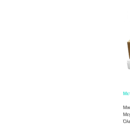
Με
Μικ
Μεγ
Όλε