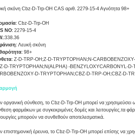
κή σκόνη Cbz-D-Trp-OH CAS αριθ. 2279-15-4 Αγνότητα 98+
ομασία
: Cbz-D-Trp-OH
S NO
:
2279-15-4
W.
:
338.36
φάνιση
:
Λευκή σκόνη
θαρότητα
:
98+
νθετα
: Z-D-TRP-OH;Z-D-TRYPTOPHAN;N-CARBOBENZOXY-
Z-D-TRYPTOPHAN;N(ALPHA) -BENZYLOXYCARBONYL-D-
RBOBENZOXY-D-TRYPTOPHAN;CBZ-D-TRP-OH;CBZ-D-T
αρμογή
ν οργανική σύνθεση, το Cbz-D-Trp-OH μπορεί να χρησιμεύσει ω
θεση φαρμάκων με συγκεκριμένες δομές και λειτουργίες.τα φάρμ
τουργίες μπορούν να συνθεθούν αποτελεσματικά.
ν επιστημονική έρευνα, το Cbz-D-Trp-OH μπορεί επίσης να χρη