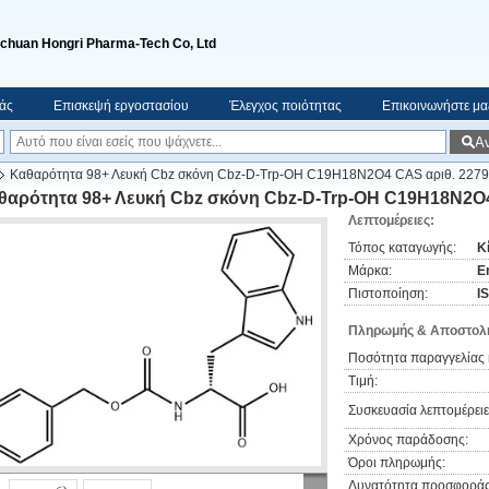
ichuan Hongri Pharma-Tech Co, Ltd
μάς
Επισκεψή εργοστασίου
Έλεγχος ποιότητας
Επικοινωνήστε μα
Α
Καθαρότητα 98+ Λευκή Cbz σκόνη Cbz-D-Trp-OH C19H18N2O4 CAS αριθ. 2279
θαρότητα 98+ Λευκή Cbz σκόνη Cbz-D-Trp-OH C19H18N2O4 
Λεπτομέρειες:
Τόπος καταγωγής:
Κ
Μάρκα:
E
Πιστοποίηση:
I
Πληρωμής & Αποστολή
Ποσότητα παραγγελίας 
Τιμή:
Συσκευασία λεπτομέρειε
Χρόνος παράδοσης:
Όροι πληρωμής:
Δυνατότητα προσφοράς