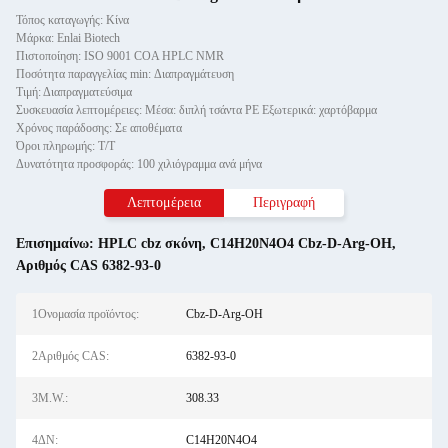
Τόπος καταγωγής: Κίνα
Μάρκα: Enlai Biotech
Πιστοποίηση: ISO 9001 COA HPLC NMR
Ποσότητα παραγγελίας min: Διαπραγμάτευση
Τιμή: Διαπραγματεύσιμα
Συσκευασία λεπτομέρειες: Μέσα: διπλή τσάντα PE Εξωτερικά: χαρτόβαρμα
Χρόνος παράδοσης: Σε αποθέματα
Όροι πληρωμής: Τ/Τ
Δυνατότητα προσφοράς: 100 χιλιόγραμμα ανά μήνα
Λεπτομέρεια
Περιγραφή
Επισημαίνω:
HPLC cbz σκόνη
,
C14H20N4O4 Cbz-D-Arg-OH
,
Αριθμός CAS 6382-93-0
1Ονομασία προϊόντος:
Cbz-D-Arg-OH
2Αριθμός CAS:
6382-93-0
3M.W.:
308.33
4ΔΝ:
C14H20N4O4