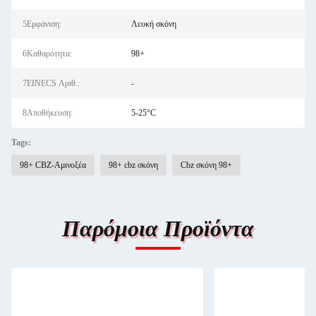
5Εμφάνιση:
Λευκή σκόνη
6Καθαρότητα:
98+
7EINECS Αριθ.:
-
8Αποθήκευση:
5-25°C
Tags:
98+ CBZ-Αμινοξέα
98+ cbz σκόνη
Cbz σκόνη 98+
Παρόμοια Προϊόντα