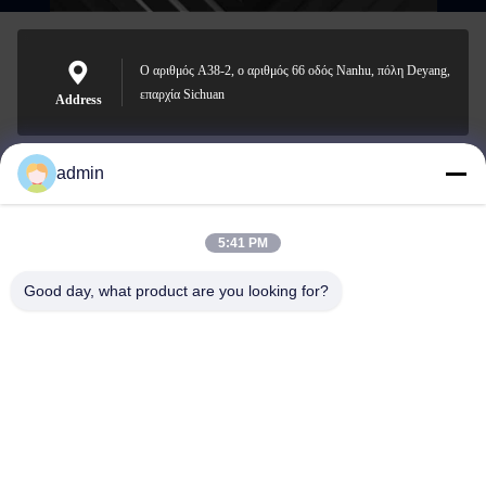
Ο αριθμός A38-2, ο αριθμός 66 οδός Nanhu, πόλη Deyang,
επαρχία Sichuan
Address
admin
Nero@enlaibio.com
E-mail
5:41 PM
Good day, what product are you looking for?
0086-28-64841719
Phone
SICHUAN HONGRI PAHRM-TECH CO., LTD