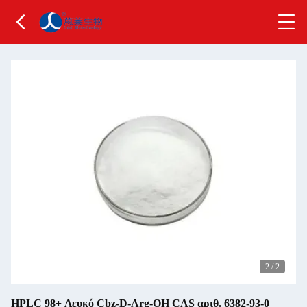
2
/
2
HPLC 98+ Λευκό Cbz-D-Arg-OH CAS αριθ. 6382-93-0