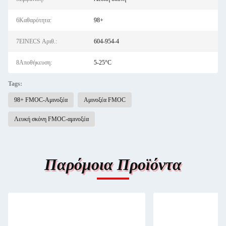
6Καθαρότητα:
98+
7EINECS Αριθ.:
604-954-4
8Αποθήκευση:
5-25°C
Tags:
98+ FMOC-Αμινοξέα
Αμινοξέα FMOC
Λευκή σκόνη FMOC-αμινοξέα
Παρόμοια Προϊόντα