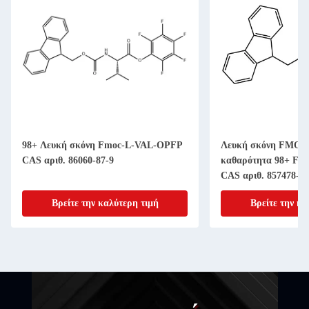
98+ Λευκή σκόνη Fmoc-L-VAL-OPFP
Λευκή σκόνη FMOC-
CAS αριθ. 86060-87-9
καθαρότητα 98+ Fmo
CAS αριθ. 857478-30
Βρείτε την καλύτερη τιμή
Βρείτε την κα