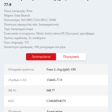
77-9
Τόπος καταγωγής: Κίνα
Μάρκα: Enlai Biotech
Πιστοποίηση: ISO 9001 COA HPLC NMR
Ποσότητα παραγγελίας min: Διαπραγμάτευση
Τιμή: Διαπραγματεύσιμα
Συσκευασία λεπτομέρειες: Μέσα: διπλή τσάντα PE Εξωτερικά: χαρτόβαρμα
Χρόνος παράδοσης: Σε αποθέματα
Όροι πληρωμής: Τ/Τ
Δυνατότητα προσφοράς: 100 χιλιόγραμμα ανά μήνα
Λεπτομέρεια
Περιγραφή
1Ονομασία προϊόντος:
Fmoc-L-Arg ((pbf) -OH
2Αριθμός CAS:
154445-77-9
3M.W.:
648.77
4ΔΝ:
C34H40N4O7S
5Εμφάνιση:
Λευκή σκόνη