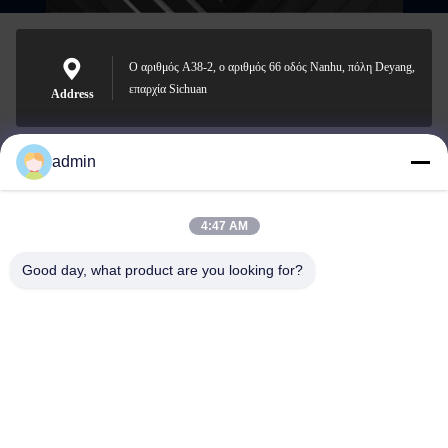
Ο αριθμός A38-2, ο αριθμός 66 οδός Nanhu, πόλη Deyang,
επαρχία Sichuan
Address
admin
Nero@enlaibio.com
E-mail
4:47 AM
Good day, what product are you looking for?
0086-28-64841719
Phone