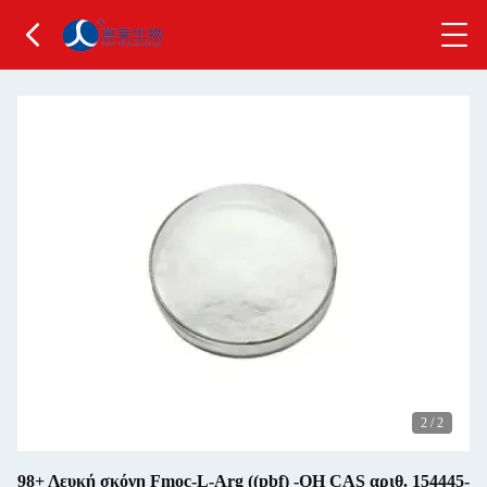
2
/
2
98+ Λευκή σκόνη Fmoc-L-Arg ((pbf) -OH CAS αριθ. 154445-