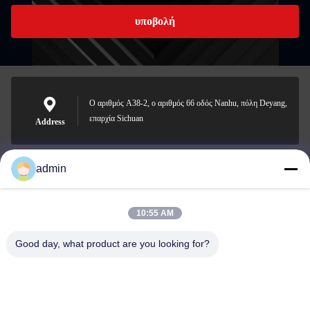
υποβολή
Ο αριθμός A38-2, ο αριθμός 66 οδός Nanhu, πόλη Deyang,
επαρχία Sichuan
Address
admin
Nero@enlaibio.com
E-mail
10:55 AM
Good day, what product are you looking for?
0086-28-64841719
Phone