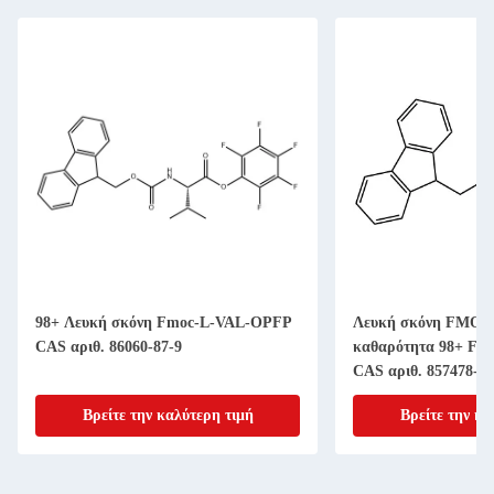
98+ Λευκή σκόνη Fmoc-L-VAL-OPFP
Λευκή σκόνη FMOC-
CAS αριθ. 86060-87-9
καθαρότητα 98+ Fmo
CAS αριθ. 857478-30
Βρείτε την καλύτερη τιμή
Βρείτε την κα