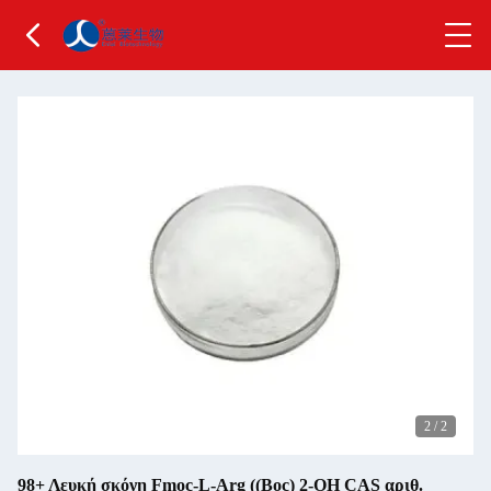
2
/
2
98+ Λευκή σκόνη Fmoc-L-Arg ((Boc) 2-OH CAS αριθ.