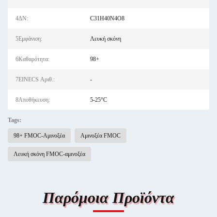
4ΔΝ:
C31H40N4O8
5Εμφάνιση:
Λευκή σκόνη
6Καθαρότητα:
98+
7EINECS Αριθ.:
-
8Αποθήκευση:
5-25°C
Tags:
98+ FMOC-Αμινοξέα
Αμινοξέα FMOC
Λευκή σκόνη FMOC-αμινοξέα
Παρόμοια Προϊόντα