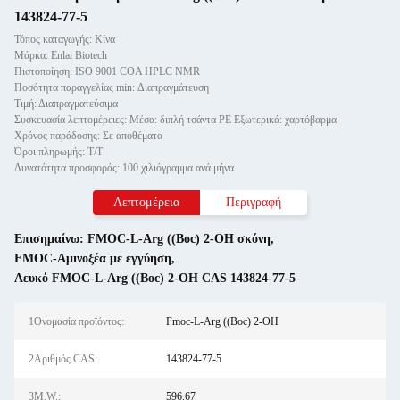
143824-77-5
Τόπος καταγωγής: Κίνα
Μάρκα: Enlai Biotech
Πιστοποίηση: ISO 9001 COA HPLC NMR
Ποσότητα παραγγελίας min: Διαπραγμάτευση
Τιμή: Διαπραγματεύσιμα
Συσκευασία λεπτομέρειες: Μέσα: διπλή τσάντα PE Εξωτερικά: χαρτόβαρμα
Χρόνος παράδοσης: Σε αποθέματα
Όροι πληρωμής: Τ/Τ
Δυνατότητα προσφοράς: 100 χιλιόγραμμα ανά μήνα
Λεπτομέρεια
Περιγραφή
Επισημαίνω:
FMOC-L-Arg ((Boc) 2-OH σκόνη
,
FMOC-Αμινοξέα με εγγύηση
,
Λευκό FMOC-L-Arg ((Boc) 2-OH CAS 143824-77-5
1Ονομασία προϊόντος:
Fmoc-L-Arg ((Boc) 2-OH
2Αριθμός CAS:
143824-77-5
3M.W.:
596.67