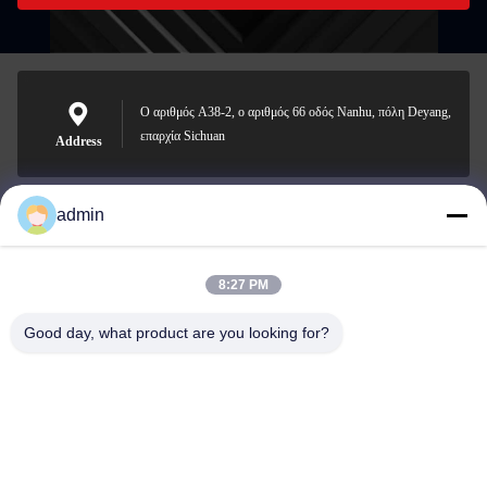
Ο αριθμός A38-2, ο αριθμός 66 οδός Nanhu, πόλη Deyang,
επαρχία Sichuan
Address
admin
Nero@enlaibio.com
E-mail
8:27 PM
Good day, what product are you looking for?
0086-28-64841719
Phone