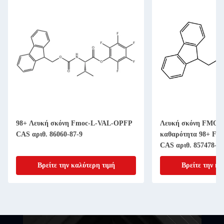
98+ Λευκή σκόνη Fmoc-L-VAL-OPFP
Λευκή σκόνη FMOC-
CAS αριθ. 86060-87-9
καθαρότητα 98+ Fmo
CAS αριθ. 857478-30
Βρείτε την καλύτερη τιμή
Βρείτε την κα