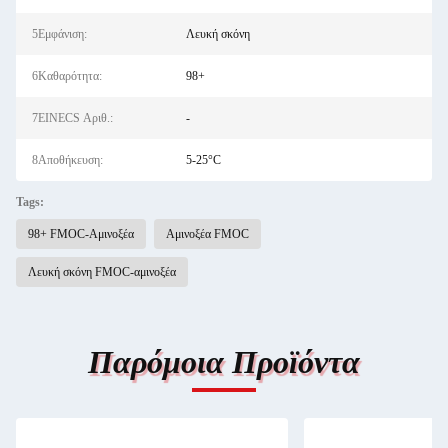
5Εμφάνιση:
Λευκή σκόνη
6Καθαρότητα:
98+
7EINECS Αριθ.:
-
8Αποθήκευση:
5-25°C
Tags:
98+ FMOC-Αμινοξέα
Αμινοξέα FMOC
Λευκή σκόνη FMOC-αμινοξέα
Παρόμοια Προϊόντα