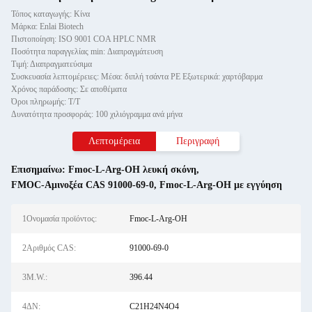
Τόπος καταγωγής: Κίνα
Μάρκα: Enlai Biotech
Πιστοποίηση: ISO 9001 COA HPLC NMR
Ποσότητα παραγγελίας min: Διαπραγμάτευση
Τιμή: Διαπραγματεύσιμα
Συσκευασία λεπτομέρειες: Μέσα: διπλή τσάντα PE Εξωτερικά: χαρτόβαρμα
Χρόνος παράδοσης: Σε αποθέματα
Όροι πληρωμής: Τ/Τ
Δυνατότητα προσφοράς: 100 χιλιόγραμμα ανά μήνα
Λεπτομέρεια
Περιγραφή
Επισημαίνω:
Fmoc-L-Arg-OH λευκή σκόνη
,
FMOC-Αμινοξέα CAS 91000-69-0
,
Fmoc-L-Arg-OH με εγγύηση
1Ονομασία προϊόντος:
Fmoc-L-Arg-OH
2Αριθμός CAS:
91000-69-0
3M.W.:
396.44
4ΔΝ:
C21H24N4O4