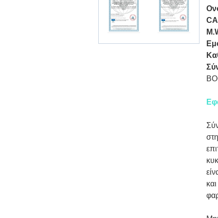
Ον
CA
M.
Εμ
Κα
Σύ
BO
Εφ
Σύν
στη
επι
κυκ
είν
και
φα