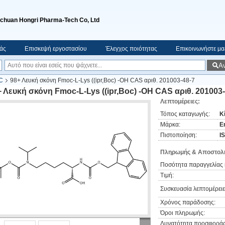
ichuan Hongri Pharma-Tech Co, Ltd
μάς
Επισκεψή εργοστασίου
Έλεγχος ποιότητας
Επικοινωνήστε μα
Α
C
98+ Λευκή σκόνη Fmoc-L-Lys ((ipr,Boc) -OH CAS αριθ. 201003-48-7
 Λευκή σκόνη Fmoc-L-Lys ((ipr,Boc) -OH CAS αριθ. 201003-
Λεπτομέρειες:
Τόπος καταγωγής:
Κ
Μάρκα:
E
Πιστοποίηση:
I
Πληρωμής & Αποστολή
Ποσότητα παραγγελίας 
Τιμή:
Συσκευασία λεπτομέρειε
Χρόνος παράδοσης:
Όροι πληρωμής:
Δυνατότητα προσφοράς