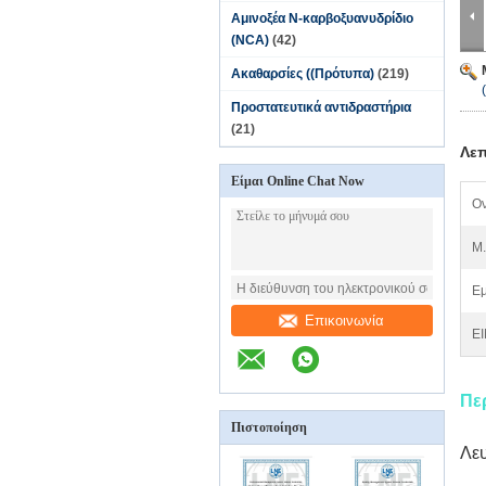
Αμινοξέα N-καρβοξυανυδρίδιο
(NCA)
(42)
Ακαθαρσίες ((Πρότυπα)
(219)
Προστατευτικά αντιδραστήρια
(21)
Λεπ
Είμαι Online Chat Now
Ον
M.
Εμ
Επικοινωνία
EI
Πε
Πιστοποίηση
Λευ