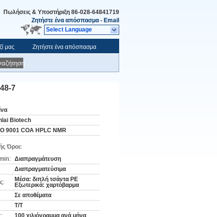
Πωλήσεις & Υποστήριξη
86-028-64841719
Ζητήστε ένα απόσπασμα
-
Email
Select Language
ζί μας
Ζητήστε ένα απόσπασμα
ναζήτηση
48-7
ίνα
nlai Biotech
SO 9001 COA HPLC NMR
ς Όροι:
min:
Διαπραγμάτευση
Διαπραγματεύσιμα
Μέσα: διπλή τσάντα PE
ς:
Εξωτερικά: χαρτόβαρμα
Σε αποθέματα
Τ/Τ
:
100 χιλιόγραμμα ανά μήνα