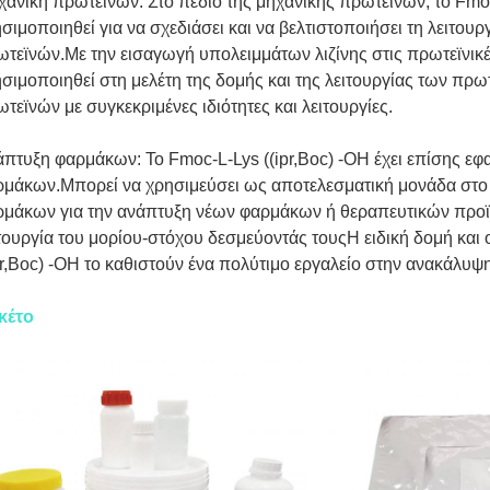
ανική πρωτεϊνών: Στο πεδίο της μηχανικής πρωτεϊνών, το Fmoc
σιμοποιηθεί για να σχεδιάσει και να βελτιστοποιήσει τη λειτουρ
τεϊνών.Με την εισαγωγή υπολειμμάτων λιζίνης στις πρωτεϊνικέ
σιμοποιηθεί στη μελέτη της δομής και της λειτουργίας των πρ
τεϊνών με συγκεκριμένες ιδιότητες και λειτουργίες.
πτυξη φαρμάκων: Το Fmoc-L-Lys ((ipr,Boc) -OH έχει επίσης ε
μάκων.Μπορεί να χρησιμεύσει ως αποτελεσματική μονάδα στο 
ρμάκων για την ανάπτυξη νέων φαρμάκων ή θεραπευτικών προ
τουργία του μορίου-στόχου δεσμεύοντάς τουςΗ ειδική δομή και ο
pr,Boc) -OH το καθιστούν ένα πολύτιμο εργαλείο στην ανακάλυ
κέτο