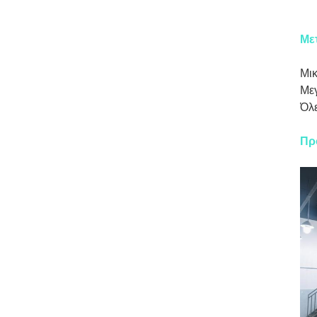
Με
Μικ
Μεγ
Όλε
Πρ