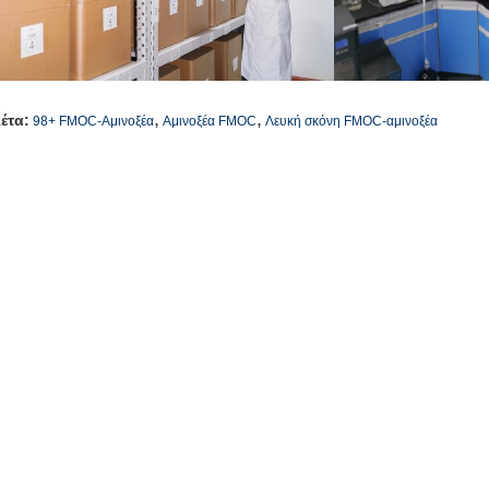
,
,
κέτα:
98+ FMOC-Αμινοξέα
Αμινοξέα FMOC
Λευκή σκόνη FMOC-αμινοξέα
οιχεία επικοινωνίας
SICHUAN HONGRI PAHRM-TECH
Στείλετε το ερώτημά σας 
O., LTD
πεύθυνος Επικοινωνίας:
admin