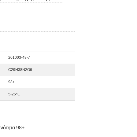
201003-48-7
C29H38N2O6
98+
5-25°C
γνότητα 98+