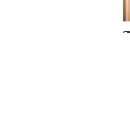
ετι
Στ
C
Υ