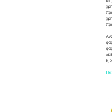
Μηχ
χρη
πρω
χρη
πρω
Ανά
φαρ
φα
λει
((i
Πα