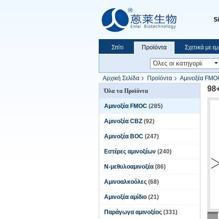
S
Σπίτι
Προϊόντα
Σχετικά με ε
Αρχική Σελίδα
Προϊόντα
Αμινοξέα FMO
98+
Όλα τα Προϊόντα
Αμινοξέα FMOC
(285)
Αμινοξέα CBZ
(92)
Αμινοξέα BOC
(247)
Εστέρες αμινοξέων
(240)
Ν-μεθυλοαμινοξέα
(86)
Αμινοαλκοόλες
(68)
Αμινοξέα αμίδιο
(21)
Παράγωγα αμινοξέος
(331)