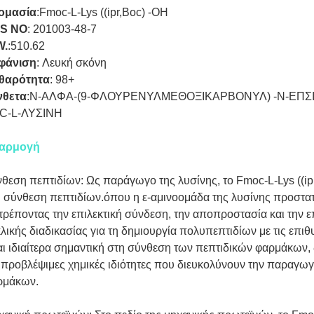
ομασία
:
Fmoc-L-Lys ((ipr,Boc) -OH
S NO
:
201003-48-7
W.
:
510.62
φάνιση
:
Λευκή σκόνη
θαρότητα
:
98+
νθετα
:
N-ΑΛΦΑ-(9-ΦΛΟΥΡΕΝΥΛΜΕΘΟΞΙΚΑΡΒΟΝΥΛ) -N-ΕΠΣ
C-L-ΛΥΣΙΝΗ
αρμογή
θεση πεπτιδίων: Ως παράγωγο της λυσίνης, το Fmoc-L-Lys ((ip
 σύνθεση πεπτιδίων.όπου η ε-αμινοομάδα της λυσίνης προστατ
τρέποντας την επιλεκτική σύνδεση, την αποπροστασία και την ε
λικής διαδικασίας για τη δημιουργία πολυπεπτιδίων με τις επι
αι ιδιαίτερα σημαντική στη σύνθεση των πεπτιδικών φαρμάκων,
 προβλέψιμες χημικές ιδιότητες που διευκολύνουν την παραγω
ρμάκων.