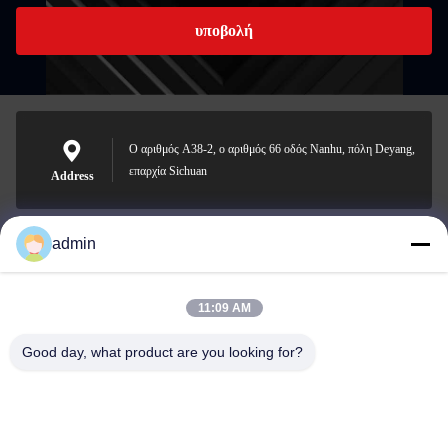
υποβολή
Ο αριθμός A38-2, ο αριθμός 66 οδός Nanhu, πόλη Deyang,
επαρχία Sichuan
Address
admin
Nero@enlaibio.com
E-mail
11:09 AM
Good day, what product are you looking for?
0086-28-64841719
Phone