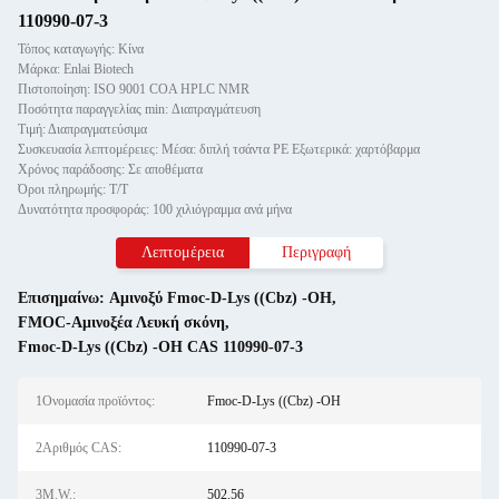
110990-07-3
Τόπος καταγωγής: Κίνα
Μάρκα: Enlai Biotech
Πιστοποίηση: ISO 9001 COA HPLC NMR
Ποσότητα παραγγελίας min: Διαπραγμάτευση
Τιμή: Διαπραγματεύσιμα
Συσκευασία λεπτομέρειες: Μέσα: διπλή τσάντα PE Εξωτερικά: χαρτόβαρμα
Χρόνος παράδοσης: Σε αποθέματα
Όροι πληρωμής: Τ/Τ
Δυνατότητα προσφοράς: 100 χιλιόγραμμα ανά μήνα
Λεπτομέρεια
Περιγραφή
Επισημαίνω:
Αμινοξύ Fmoc-D-Lys ((Cbz) -OH
,
FMOC-Αμινοξέα Λευκή σκόνη
,
Fmoc-D-Lys ((Cbz) -OH CAS 110990-07-3
1Ονομασία προϊόντος:
Fmoc-D-Lys ((Cbz) -OH
2Αριθμός CAS:
110990-07-3
3M.W.:
502.56