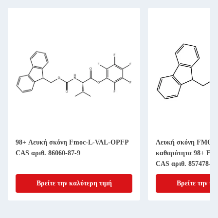
98+ Λευκή σκόνη Fmoc-L-VAL-OPFP
Λευκή σκόνη FMOC-
CAS αριθ. 86060-87-9
καθαρότητα 98+ Fmo
CAS αριθ. 857478-30
Βρείτε την καλύτερη τιμή
Βρείτε την κα