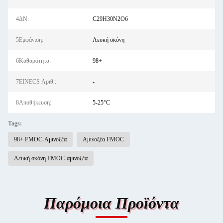
4ΔΝ:
C29H30N2O6
5Εμφάνιση:
Λευκή σκόνη
6Καθαρότητα:
98+
7EINECS Αριθ.:
-
8Αποθήκευση:
5-25°C
Tags:
98+ FMOC-Αμινοξέα
Αμινοξέα FMOC
Λευκή σκόνη FMOC-αμινοξέα
Παρόμοια Προϊόντα