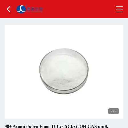
2
/
2
98+ Λευκή σκόνη Fmoc-D-Lys ((Cbz) -OH CAS αριθ.