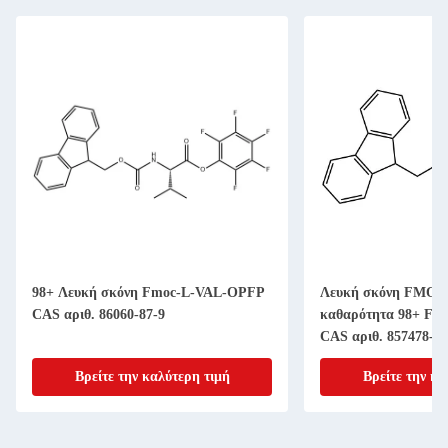
98+ Λευκή σκόνη Fmoc-L-VAL-OPFP
Λευκή σκόνη FMOC-
CAS αριθ. 86060-87-9
καθαρότητα 98+ Fmo
CAS αριθ. 857478-30
Βρείτε την καλύτερη τιμή
Βρείτε την κα