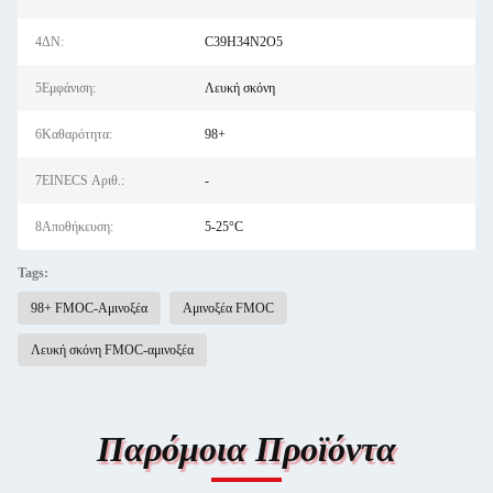
4ΔΝ:
C39H34N2O5
5Εμφάνιση:
Λευκή σκόνη
6Καθαρότητα:
98+
7EINECS Αριθ.:
-
8Αποθήκευση:
5-25°C
Tags:
98+ FMOC-Αμινοξέα
Αμινοξέα FMOC
Λευκή σκόνη FMOC-αμινοξέα
Παρόμοια Προϊόντα