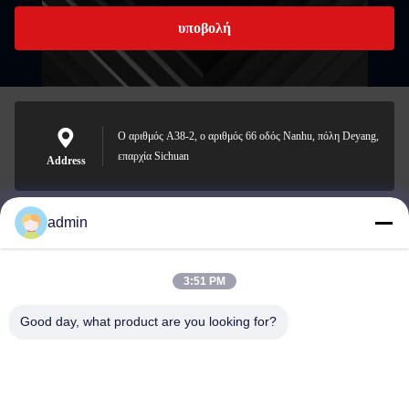
υποβολή
Ο αριθμός A38-2, ο αριθμός 66 οδός Nanhu, πόλη Deyang,
επαρχία Sichuan
Address
admin
Nero@enlaibio.com
E-mail
3:51 PM
Good day, what product are you looking for?
0086-28-64841719
Phone