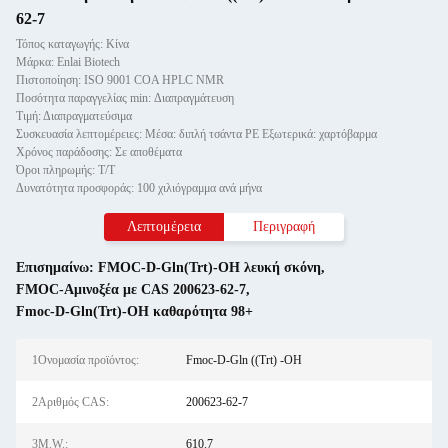
62-7
Τόπος καταγωγής: Κίνα
Μάρκα: Enlai Biotech
Πιστοποίηση: ISO 9001 COA HPLC NMR
Ποσότητα παραγγελίας min: Διαπραγμάτευση
Τιμή: Διαπραγματεύσιμα
Συσκευασία λεπτομέρειες: Μέσα: διπλή τσάντα PE Εξωτερικά: χαρτόβαρμα
Χρόνος παράδοσης: Σε αποθέματα
Όροι πληρωμής: Τ/Τ
Δυνατότητα προσφοράς: 100 χιλιόγραμμα ανά μήνα
Λεπτομέρεια
Περιγραφή
Επισημαίνω:
FMOC-D-Gln(Trt)-OH λευκή σκόνη
,
FMOC-Αμινοξέα με CAS 200623-62-7
,
Fmoc-D-Gln(Trt)-OH καθαρότητα 98+
1Ονομασία προϊόντος:
Fmoc-D-Gln ((Trt) -OH
2Αριθμός CAS:
200623-62-7
3M.W.:
610.7