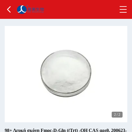
2
/
2
98+ Λευκή σκόνη Fmoc-D-Gln ((Trt) -OH CAS αριθ. 200623-