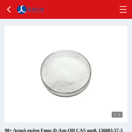
2
/
2
98+ Λευκή σκόνη Fmoc-D-Asp-OH CAS αριθ. 136083-57-3