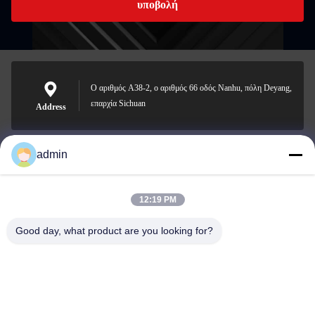
υποβολή
Ο αριθμός A38-2, ο αριθμός 66 οδός Nanhu, πόλη Deyang,
επαρχία Sichuan
Address
admin
Nero@enlaibio.com
E-mail
12:19 PM
Good day, what product are you looking for?
0086-28-64841719
Phone