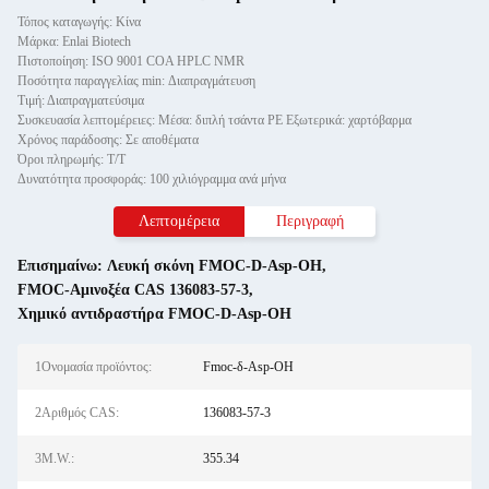
Τόπος καταγωγής: Κίνα
Μάρκα: Enlai Biotech
Πιστοποίηση: ISO 9001 COA HPLC NMR
Ποσότητα παραγγελίας min: Διαπραγμάτευση
Τιμή: Διαπραγματεύσιμα
Συσκευασία λεπτομέρειες: Μέσα: διπλή τσάντα PE Εξωτερικά: χαρτόβαρμα
Χρόνος παράδοσης: Σε αποθέματα
Όροι πληρωμής: Τ/Τ
Δυνατότητα προσφοράς: 100 χιλιόγραμμα ανά μήνα
Λεπτομέρεια
Περιγραφή
Επισημαίνω:
Λευκή σκόνη FMOC-D-Asp-OH
,
FMOC-Αμινοξέα CAS 136083-57-3
,
Χημικό αντιδραστήρα FMOC-D-Asp-OH
1Ονομασία προϊόντος:
Fmoc-δ-Asp-OH
2Αριθμός CAS:
136083-57-3
3M.W.:
355.34