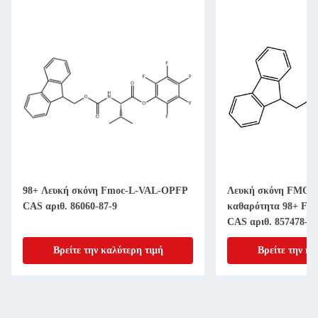
98+ Λευκή σκόνη Fmoc-L-VAL-OPFP
Λευκή σκόνη FMOC-
CAS αριθ. 86060-87-9
καθαρότητα 98+ Fmo
CAS αριθ. 857478-30
Βρείτε την καλύτερη τιμή
Βρείτε την κα