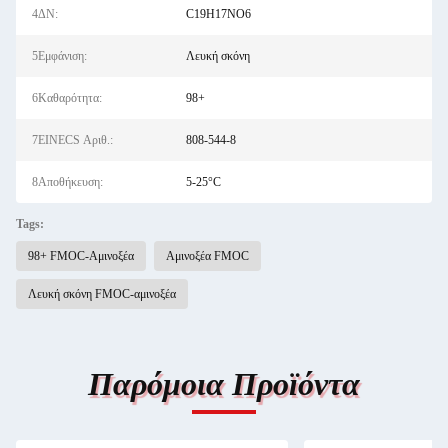
4ΔΝ:
C19H17NO6
5Εμφάνιση:
Λευκή σκόνη
6Καθαρότητα:
98+
7EINECS Αριθ.:
808-544-8
8Αποθήκευση:
5-25°C
Tags:
98+ FMOC-Αμινοξέα
Αμινοξέα FMOC
Λευκή σκόνη FMOC-αμινοξέα
Παρόμοια Προϊόντα