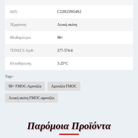
4ΔΝ:
C22H25NO4S2
5Εμφάνιση:
Λευκή σκόνη
6Καθαρότητα:
98+
7EINECS Αριθ.:
277-574-6
8Αποθήκευση:
5-25°C
Tags:
98+ FMOC-Αμινοξέα
Αμινοξέα FMOC
Λευκή σκόνη FMOC-αμινοξέα
Παρόμοια Προϊόντα