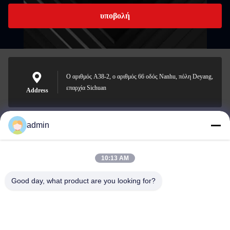
υποβολή
Ο αριθμός A38-2, ο αριθμός 66 οδός Nanhu, πόλη Deyang,
επαρχία Sichuan
Address
admin
Nero@enlaibio.com
E-mail
10:13 AM
Good day, what product are you looking for?
0086-28-64841719
Phone