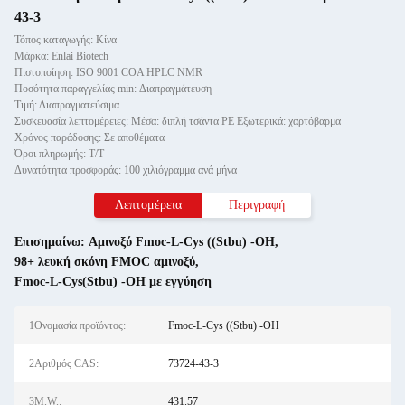
43-3
Τόπος καταγωγής: Κίνα
Μάρκα: Enlai Biotech
Πιστοποίηση: ISO 9001 COA HPLC NMR
Ποσότητα παραγγελίας min: Διαπραγμάτευση
Τιμή: Διαπραγματεύσιμα
Συσκευασία λεπτομέρειες: Μέσα: διπλή τσάντα PE Εξωτερικά: χαρτόβαρμα
Χρόνος παράδοσης: Σε αποθέματα
Όροι πληρωμής: Τ/Τ
Δυνατότητα προσφοράς: 100 χιλιόγραμμα ανά μήνα
Λεπτομέρεια
Περιγραφή
Επισημαίνω:
Αμινοξύ Fmoc-L-Cys ((Stbu) -OH
,
98+ λευκή σκόνη FMOC αμινοξύ
,
Fmoc-L-Cys(Stbu) -OH με εγγύηση
1Ονομασία προϊόντος:
Fmoc-L-Cys ((Stbu) -OH
2Αριθμός CAS:
73724-43-3
3M.W.:
431.57