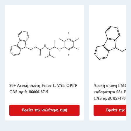
98+ Λευκή σκόνη Fmoc-L-VAL-OPFP
Λευκή σκόνη FMOC-
CAS αριθ. 86060-87-9
καθαρότητα 98+ Fmo
CAS αριθ. 857478-30
Βρείτε την καλύτερη τιμή
Βρείτε την κα