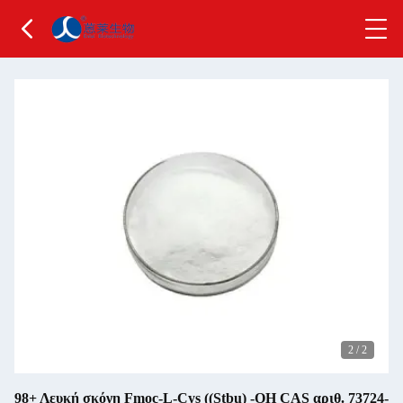
2
/
2
98+ Λευκή σκόνη Fmoc-L-Cys ((Stbu) -OH CAS αριθ. 73724-