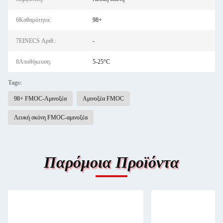
6Καθαρότητα:
98+
7EINECS Αριθ.:
-
8Αποθήκευση:
5-25°C
Tags:
98+ FMOC-Αμινοξέα
Αμινοξέα FMOC
Λευκή σκόνη FMOC-αμινοξέα
Παρόμοια Προϊόντα