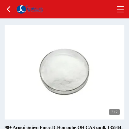
2
/
2
98+ Λευκή σκόνη Fmoc-D-Homophe-OH CAS αριθ. 135944-