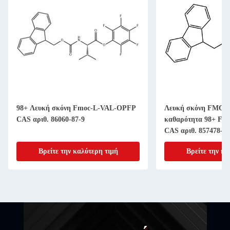
98+ Λευκή σκόνη Fmoc-L-VAL-OPFP
Λευκή σκόνη FMOC-
CAS αριθ. 86060-87-9
καθαρότητα 98+ Fmo
CAS αριθ. 857478-30
Βρείτε την καλύτερη τιμή
Βρείτε την κα