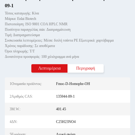
09-1
Τόπος καταγωγής: Κίνα
Μάρκα: Enlai Biotech
Πιστοποίηση: ISO 9001 COA HPLC NMR
Ποσότητα παραγγελίας min: Διαπραγμάτευση
Τιμή: Διαπραγματεύσιμα
Συσκευασία λεπτομέρειες: Μέσα: διπλή τσάντα PE Εξωτερικά: χαρτόβαρμα
Χρόνος παράδοσης: Σε αποθέματα
Όροι πληρωμής: Τ/Τ
Δυνατότητα προσφοράς: 100 χιλιόγραμμα ανά μήνα
Λεπτομέρεια
Περιγραφή
1Ονομασία προϊόντος:
Fmoc-D-Homophe-OH
2Αριθμός CAS:
135944-09-1
3M.W.:
401.45
4ΔΝ:
C25H23NO4
5Εμφάνιση:
Λευκή σκόνη