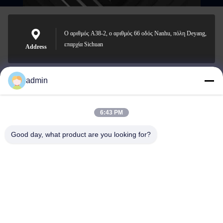
Ο αριθμός A38-2, ο αριθμός 66 οδός Nanhu, πόλη Deyang,
επαρχία Sichuan
Address
admin
Nero@enlaibio.com
E-mail
6:43 PM
Good day, what product are you looking for?
0086-28-64841719
Phone