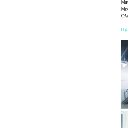
Μικ
Μεγ
Όλε
Πρ