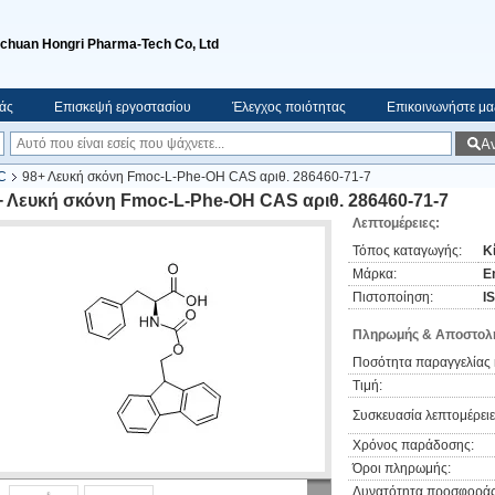
ichuan Hongri Pharma-Tech Co, Ltd
μάς
Επισκεψή εργοστασίου
Έλεγχος ποιότητας
Επικοινωνήστε μα
Α
C
98+ Λευκή σκόνη Fmoc-L-Phe-OH CAS αριθ. 286460-71-7
+ Λευκή σκόνη Fmoc-L-Phe-OH CAS αριθ. 286460-71-7
Λεπτομέρειες:
Τόπος καταγωγής:
Κ
Μάρκα:
E
Πιστοποίηση:
I
Πληρωμής & Αποστολή
Ποσότητα παραγγελίας 
Τιμή:
Συσκευασία λεπτομέρειε
Χρόνος παράδοσης:
Όροι πληρωμής:
Δυνατότητα προσφοράς