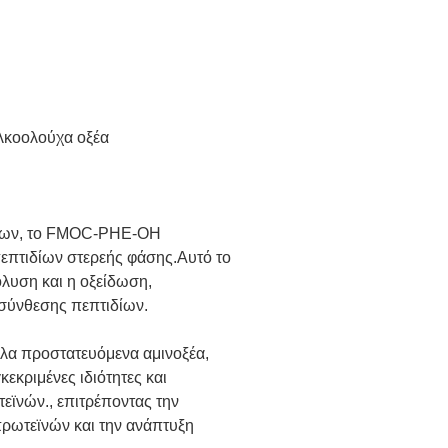
λκοολούχα οξέα
ιδίων, το FMOC-PHE-OH
επτιδίων στερεής φάσης.Αυτό το
λυση και η οξείδωση,
 σύνθεσης πεπτιδίων.
α προστατευόμενα αμινοξέα,
εκριμένες ιδιότητες και
εϊνών., επιτρέποντας την
πρωτεϊνών και την ανάπτυξη