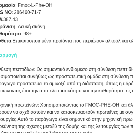
ομασία
:
Fmoc-L-Phe-OH
S NO
:
286460-71-7
W.
387.43
φάνιση
:
Λευκή σκόνη
θαρότητα
:
98+
νθετα
:
Επικαιροποιημένα προϊόντα που περιέχουν αλκοόλ και α
αρμογή
νθεση πεπτιδίων: Ως σημαντικό ενδιάμεσο στη σύνθεση πεπτ
σιμοποιείται συνήθως ως προστατευτική ομάδα στη σύνθεση π
άγωγο προστατεύει το αμινοξύ από τη διάσπαση, όπως η υδρό
τιώνοντας έτσι την αποτελεσματικότητα και την καθαρότητα της
χανική πρωτεϊνών: Χρησιμοποιώντας το FMOC-PHE-OH και άλλ
ρούν να σχεδιαστούν και να κατασκευαστούν πρωτεΐνες με συγκ
τουργίες.Αυτό το παράγωγο είναι σημαντικό στην μηχανική πρωτ
ρεύνηση της σχέσης μεταξύ της δομής και της λειτουργίας των 