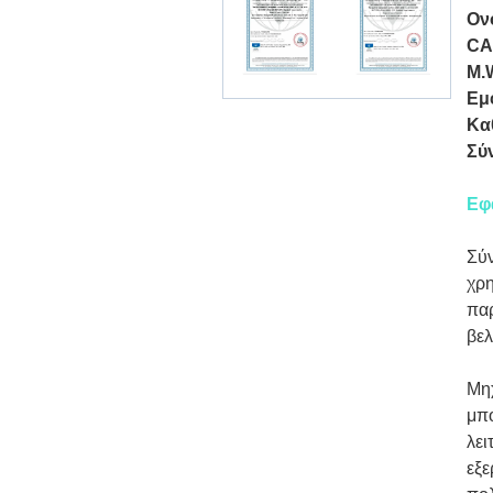
Ον
CA
M.
Εμ
Κα
Σύ
Εφ
Σύ
χρη
παρ
βελ
Μη
μπο
λει
εξε