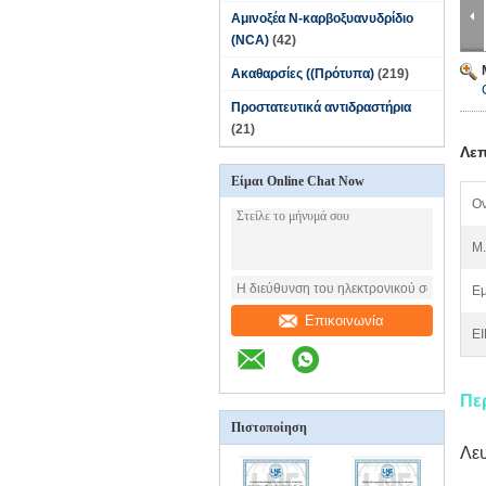
Αμινοξέα N-καρβοξυανυδρίδιο
(NCA)
(42)
Ακαθαρσίες ((Πρότυπα)
(219)
Προστατευτικά αντιδραστήρια
(21)
Λεπ
Είμαι Online Chat Now
Ον
M.
Εμ
Επικοινωνία
EI
Πε
Πιστοποίηση
Λε