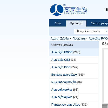
S
Σπίτι
Προϊόντα
Σχετικά με ε
Αρχική Σελίδα
Προϊόντα
Αμινοξέα FMO
98
Όλα τα Προϊόντα
Αμινοξέα FMOC
(285)
Αμινοξέα CBZ
(92)
Αμινοξέα BOC
(247)
Εστέρες αμινοξέων
(240)
Ν-μεθυλοαμινοξέα
(86)
Αμινοαλκοόλες
(68)
Αμινοξέα αμίδιο
(21)
Παράγωγα αμινοξέος
(331)