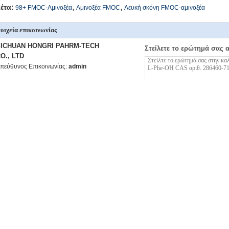
,
,
κέτα:
98+ FMOC-Αμινοξέα
Αμινοξέα FMOC
Λευκή σκόνη FMOC-αμινοξέα
οιχεία επικοινωνίας
SICHUAN HONGRI PAHRM-TECH
Στείλετε το ερώτημά σας 
O., LTD
πεύθυνος Επικοινωνίας:
admin
ρισσότεροι Αμινοξέα FMOC
98+ FMOC-Αμινοξέα Λευκή σκόνη Fmoc-D-Val-OH CAS
98+ Λευκή σκόνη
αριθ. 84624-17-9
9
Λευκή σκόνη FMOC-Αμινοξέα καθαρότητα 98+ Fmoc-L-
Λευκή σκόνη Fmoc