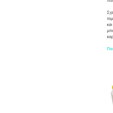
πολ
Σχ
τομ
και
μπο
καρ
Πα