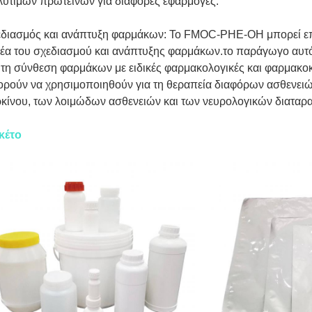
ύτιμων πρωτεϊνών για διάφορες εφαρμογές.
εδιασμός και ανάπτυξη φαρμάκων: Το FMOC-PHE-OH μπορεί επ
έα του σχεδιασμού και ανάπτυξης φαρμάκων.το παράγωγο αυτό
 τη σύνθεση φαρμάκων με ειδικές φαρμακολογικές και φαρμακοκ
ρούν να χρησιμοποιηθούν για τη θεραπεία διαφόρων ασθενει
κίνου, των λοιμώδων ασθενειών και των νευρολογικών διαταρ
κέτο