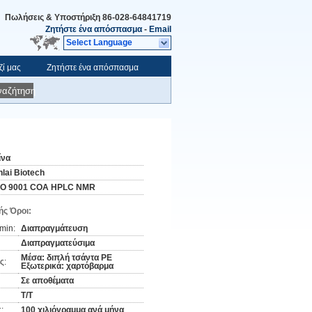
Πωλήσεις & Υποστήριξη
86-028-64841719
Ζητήστε ένα απόσπασμα
-
Email
Select Language
ζί μας
Ζητήστε ένα απόσπασμα
ναζήτηση
ίνα
nlai Biotech
SO 9001 COA HPLC NMR
ς Όροι:
min:
Διαπραγμάτευση
Διαπραγματεύσιμα
Μέσα: διπλή τσάντα PE
ς:
Εξωτερικά: χαρτόβαρμα
Σε αποθέματα
Τ/Τ
:
100 χιλιόγραμμα ανά μήνα