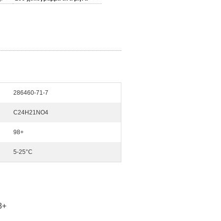
286460-71-7
C24H21NO4
98+
5-25°C
8+