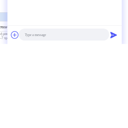
απευθείας σε εμάς
Photo
Video Call
Επικοινωνία
Audio Call
 Fmoc-L-VAL-OPFP CAS αριθ. 86060-87-
-Val ((3-OH) -OH 98+ Fmoc