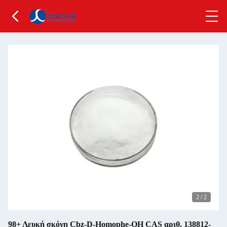
2
/
2
98+ Λευκή σκόνη Cbz-D-Homophe-OH CAS αριθ. 138812-