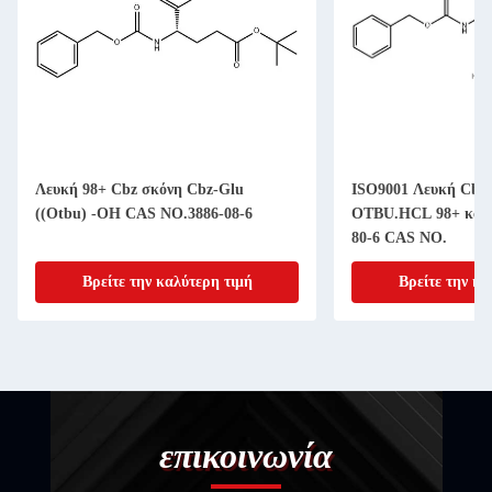
Λευκή 98+ Cbz σκόνη Cbz-Glu
ISO9001 Λευκή Cbz
((Otbu) -OH CAS NO.3886-08-6
OTBU.HCL 98+ καθα
80-6 CAS NO.
Βρείτε την καλύτερη τιμή
Βρείτε την κα
επικοινωνία