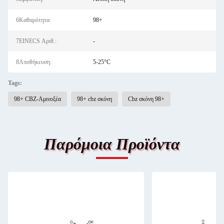
6Καθαρότητα:
98+
7EINECS Αριθ.:
-
8Αποθήκευση:
5-25°C
Tags:
98+ CBZ-Αμινοξέα
98+ cbz σκόνη
Cbz σκόνη 98+
Παρόμοια Προϊόντα