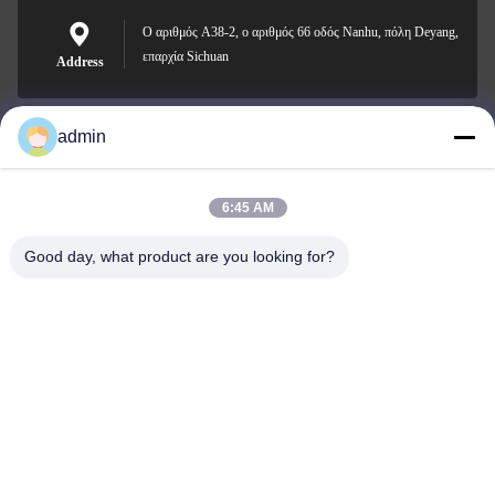
Ο αριθμός A38-2, ο αριθμός 66 οδός Nanhu, πόλη Deyang,
επαρχία Sichuan
Address
admin
Nero@enlaibio.com
E-mail
6:45 AM
Good day, what product are you looking for?
0086-28-64841719
Phone
SICHUAN HONGRI PAHRM-TECH CO., LTD