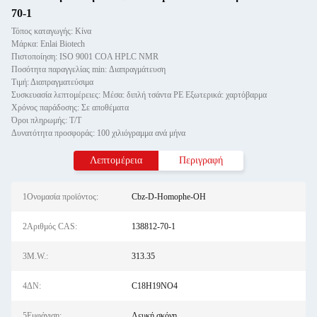
70-1
Τόπος καταγωγής: Κίνα
Μάρκα: Enlai Biotech
Πιστοποίηση: ISO 9001 COA HPLC NMR
Ποσότητα παραγγελίας min: Διαπραγμάτευση
Τιμή: Διαπραγματεύσιμα
Συσκευασία λεπτομέρειες: Μέσα: διπλή τσάντα PE Εξωτερικά: χαρτόβαρμα
Χρόνος παράδοσης: Σε αποθέματα
Όροι πληρωμής: Τ/Τ
Δυνατότητα προσφοράς: 100 χιλιόγραμμα ανά μήνα
Λεπτομέρεια
Περιγραφή
1Ονομασία προϊόντος:
Cbz-D-Homophe-OH
2Αριθμός CAS:
138812-70-1
3M.W.:
313.35
4ΔΝ:
C18H19NO4
5Εμφάνιση:
Λευκή σκόνη