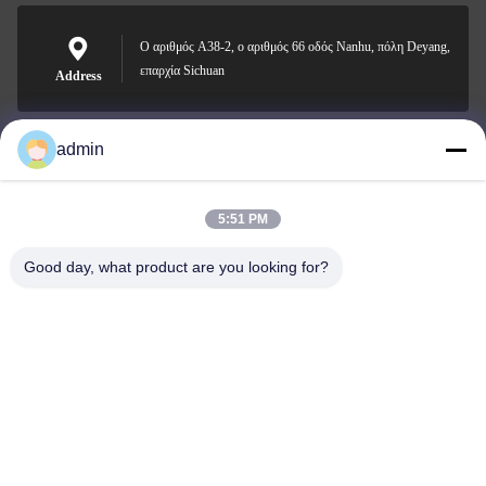
Ο αριθμός A38-2, ο αριθμός 66 οδός Nanhu, πόλη Deyang,
επαρχία Sichuan
Address
admin
Nero@enlaibio.com
E-mail
5:51 PM
Good day, what product are you looking for?
0086-28-64841719
Phone
SICHUAN HONGRI PAHRM-TECH CO., LTD