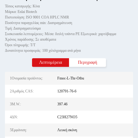
Τόπος καταγωγής: Κίνα
Μάρκα: Enlai Biotech
Πιστοποίηση: ISO 9001 COA HPLC NMR
Ποσότητα παραγγελίας min: Διαπραγμάτευση
Τιμή: Διαπραγματεύσιμα
Συσκευασία λεπτομέρειες: Μέσα: διπλή τσάντα PE Εξωτερικά: χαρτόβαρμα
Χρόνος παράδοσης: Σε αποθέματα
Όροι πληρωμής: Τ/Τ
Δυνατότητα προσφοράς: 100 χιλιόγραμμα ανά μήνα
Λεπτομέρεια
Περιγραφή
1Ονομασία προϊόντος:
Fmoc-L-Thr-Otbu
2Αριθμός CAS:
120791-76-6
3M.W.:
397.46
4ΔΝ:
C23H27NO5
5Εμφάνιση:
Λευκή σκόνη