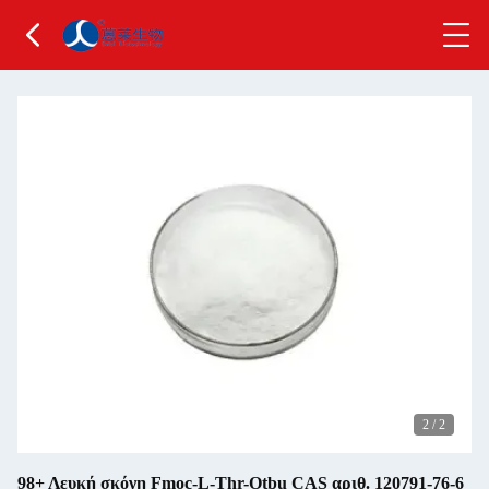
2
/
2
98+ Λευκή σκόνη Fmoc-L-Thr-Otbu CAS αριθ. 120791-76-6