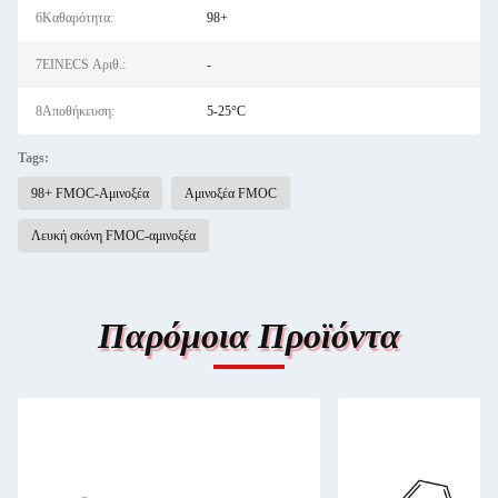
6Καθαρότητα:
98+
7EINECS Αριθ.:
-
8Αποθήκευση:
5-25°C
Tags:
98+ FMOC-Αμινοξέα
Αμινοξέα FMOC
Λευκή σκόνη FMOC-αμινοξέα
Παρόμοια Προϊόντα