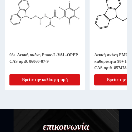
98+ Λευκή σκόνη Fmoc-L-VAL-OPFP
Λευκή σκόνη FMOC-
CAS αριθ. 86060-87-9
καθαρότητα 98+ Fmo
CAS αριθ. 857478-30
Βρείτε την καλύτερη τιμή
Βρείτε την κα
επικοινωνία