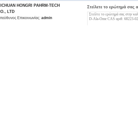
SICHUAN HONGRI PAHRM-TECH
Στείλετε το ερώτημά σας 
O., LTD
πεύθυνος Επικοινωνίας:
admin
ρισσότεροι Αμινοξέα CBZ
White Power 98+ Cbz-Asp ((Otbu) -OH CAS αριθ. 5545-
Λευκή 98+ Cbz σκ
52-8
08-6
ISO9001 Λευκή Cbz σκόνη ORN(Z)-OTBU.HCL 98+
Καθαρότητα 98+ 
καθαρότητα 161234-80-6 CAS NO.
36-0
C11H14N2O4 Cbz σκόνη Cbz-Dap-OH 98+ λευκή CAS
Λευκή σκόνη CBZ
αριθ. 35761-26-3
CAS αριθ. 15030