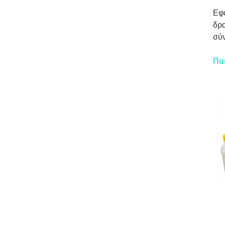
Εφα
δρα
σύν
Πα