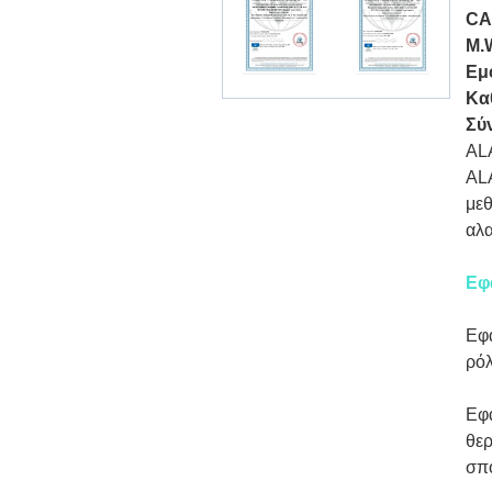
CA
M.
Εμ
Κα
Σύ
AL
AL
μεθ
αλα
Εφ
Εφα
ρόλ
Εφα
θερ
σπο