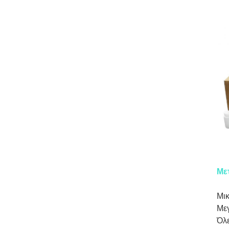
Με
Μικ
Μεγ
Όλε