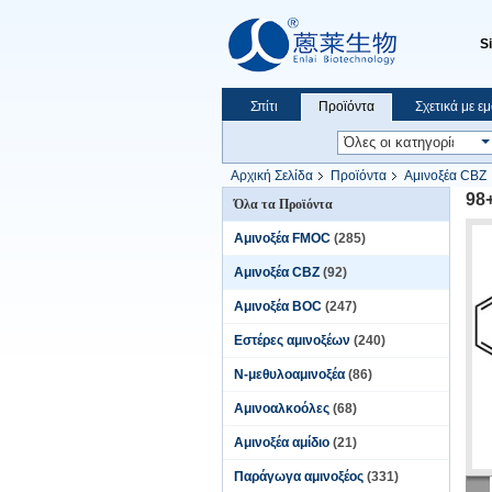
S
Σπίτι
Προϊόντα
Σχετικά με ε
Αρχική Σελίδα
Προϊόντα
Αμινοξέα CBZ
98
Όλα τα Προϊόντα
Αμινοξέα FMOC
(285)
Αμινοξέα CBZ
(92)
Αμινοξέα BOC
(247)
Εστέρες αμινοξέων
(240)
Ν-μεθυλοαμινοξέα
(86)
Αμινοαλκοόλες
(68)
Αμινοξέα αμίδιο
(21)
Παράγωγα αμινοξέος
(331)