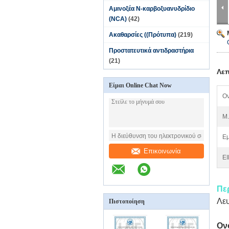
Αμινοξέα N-καρβοξυανυδρίδιο
(NCA)
(42)
Ακαθαρσίες ((Πρότυπα)
(219)
Προστατευτικά αντιδραστήρια
(21)
Λεπ
Είμαι Online Chat Now
Ον
M.
Εμ
Επικοινωνία
EI
Πε
Λε
Πιστοποίηση
Ον