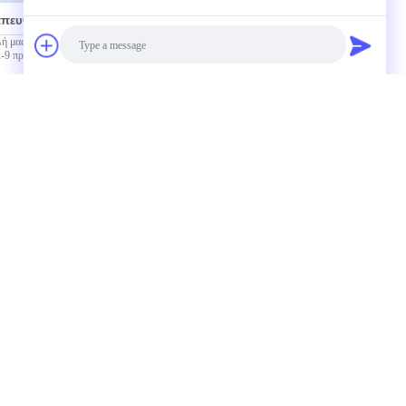
απευθείας σε εμάς
Photo
Video Call
Επικοινωνία
Audio Call
όνη Cbz-Glu ((Otbu) -OH CAS NO.3886-
Cbz-D-Dap ((Boc) -OH CAS αριθ. 62234-
-αμινοξέα 98+ καθαρισμός Cbz-Aib-OH
-72-5