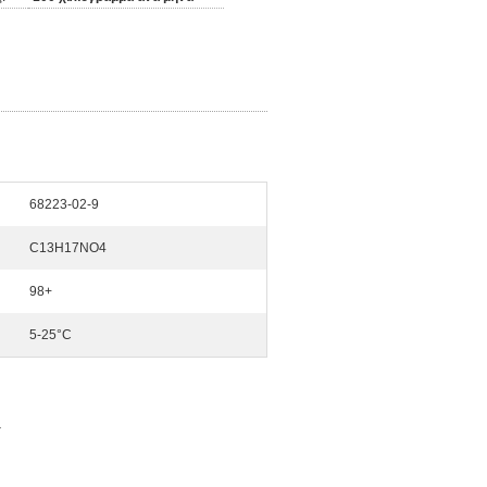
68223-02-9
C13H17NO4
98+
5-25°C
+