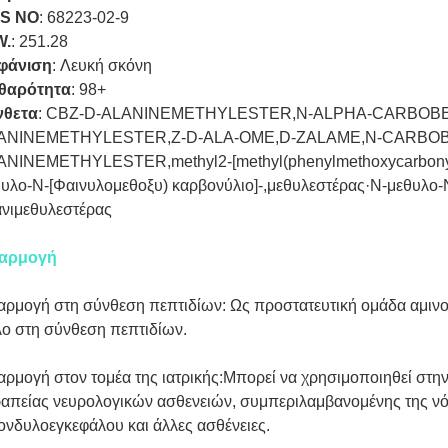
S NO
:
68223-02-9
W.
:
251.28
φάνιση
:
Λευκή σκόνη
θαρότητα
:
98+
νθετα
:
CBZ-D-ALANINEMETHYLESTER,N-ALPHA-CARBOB
ANINEMETHYLESTER,Z-D-ALA-OME,D-ZALAME,N-CARBO
ANINEMETHYLESTER,methyl2-[methyl(phenylmethoxycarbonyl)
υλο-N-[Φαινυλομεθοξυ) καρβονύλιο]-,μεθυλεστέρας·N-μεθυλο-N
νιμεθυλεστέρας
αρμογή
ρμογή στη σύνθεση πεπτιδίων: Ως προστατευτική ομάδα αμινοξ
ο στη σύνθεση πεπτιδίων.
ρμογή στον τομέα της ιατρικής:Μπορεί να χρησιμοποιηθεί στη
απείας νευρολογικών ασθενειών, συμπεριλαμβανομένης της νό
νδυλοεγκεφάλου και άλλες ασθένειες.