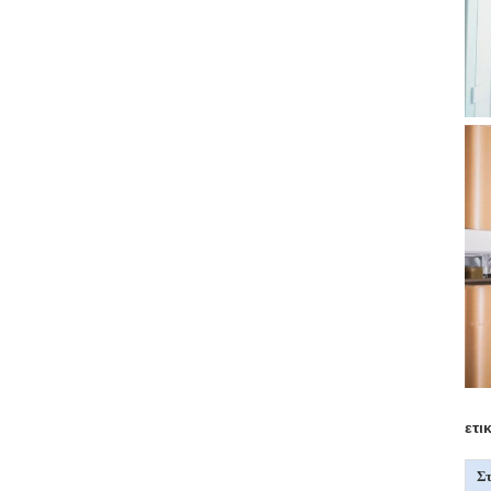
ετι
Στ