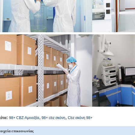
,
,
κέτα:
98+ CBZ-Αμινοξέα
98+ cbz σκόνη
Cbz σκόνη 98+
οιχεία επικοινωνίας