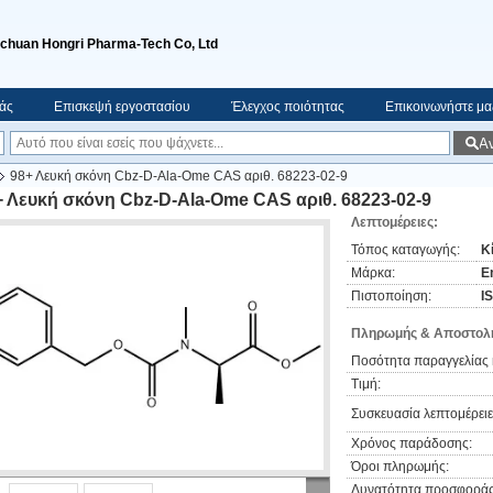
ichuan Hongri Pharma-Tech Co, Ltd
μάς
Επισκεψή εργοστασίου
Έλεγχος ποιότητας
Επικοινωνήστε μα
Α
98+ Λευκή σκόνη Cbz-D-Ala-Ome CAS αριθ. 68223-02-9
+ Λευκή σκόνη Cbz-D-Ala-Ome CAS αριθ. 68223-02-9
Λεπτομέρειες:
Τόπος καταγωγής:
Κ
Μάρκα:
E
Πιστοποίηση:
I
Πληρωμής & Αποστολή
Ποσότητα παραγγελίας 
Τιμή:
Συσκευασία λεπτομέρειε
Χρόνος παράδοσης:
Όροι πληρωμής:
Δυνατότητα προσφοράς