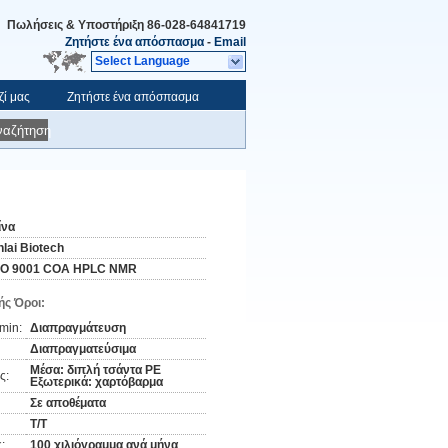
Πωλήσεις & Υποστήριξη
86-028-64841719
Ζητήστε ένα απόσπασμα
-
Email
Select Language
ζί μας
Ζητήστε ένα απόσπασμα
ναζήτηση
ίνα
nlai Biotech
SO 9001 COA HPLC NMR
ς Όροι:
min:
Διαπραγμάτευση
Διαπραγματεύσιμα
Μέσα: διπλή τσάντα PE
ς:
Εξωτερικά: χαρτόβαρμα
Σε αποθέματα
Τ/Τ
:
100 χιλιόγραμμα ανά μήνα