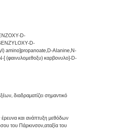
ENZOXY-D-
BENZYLOXY-D-
 amino]propanoate,D-Alanine,N-
-[ (φαινυλομεθοξυ) καρβονυλο]-D-
έων, διαδραματίζει σημαντικό
ν έρευνα και ανάπτυξη μεθόδων
σου του Πάρκινσον,αταξία του