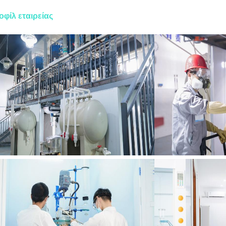
οφίλ εταιρείας