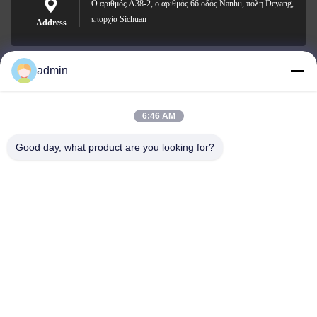
Ο αριθμός A38-2, ο αριθμός 66 οδός Nanhu, πόλη Deyang,
επαρχία Sichuan
Address
admin
Nero@enlaibio.com
E-mail
6:46 AM
Good day, what product are you looking for?
0086-28-64841719
Phone
SICHUAN HONGRI PAHRM-TECH CO., LTD