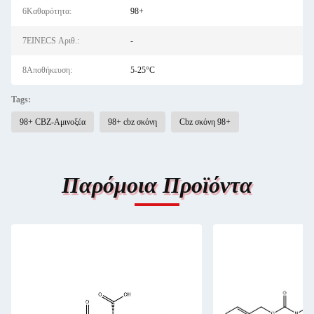
6Καθαρότητα:
98+
7EINECS Αριθ.:
-
8Αποθήκευση:
5-25°C
Tags:
98+ CBZ-Αμινοξέα
98+ cbz σκόνη
Cbz σκόνη 98+
Παρόμοια Προϊόντα