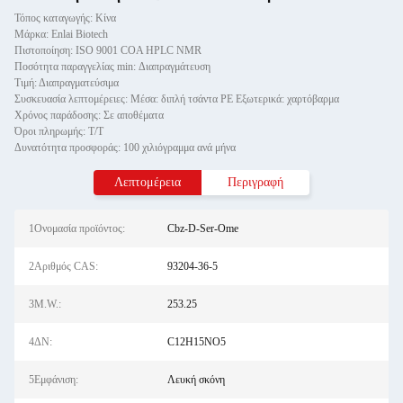
Τόπος καταγωγής: Κίνα
Μάρκα: Enlai Biotech
Πιστοποίηση: ISO 9001 COA HPLC NMR
Ποσότητα παραγγελίας min: Διαπραγμάτευση
Τιμή: Διαπραγματεύσιμα
Συσκευασία λεπτομέρειες: Μέσα: διπλή τσάντα PE Εξωτερικά: χαρτόβαρμα
Χρόνος παράδοσης: Σε αποθέματα
Όροι πληρωμής: Τ/Τ
Δυνατότητα προσφοράς: 100 χιλιόγραμμα ανά μήνα
Λεπτομέρεια
Περιγραφή
1Ονομασία προϊόντος:
Cbz-D-Ser-Ome
2Αριθμός CAS:
93204-36-5
3M.W.:
253.25
4ΔΝ:
C12H15NO5
5Εμφάνιση:
Λευκή σκόνη