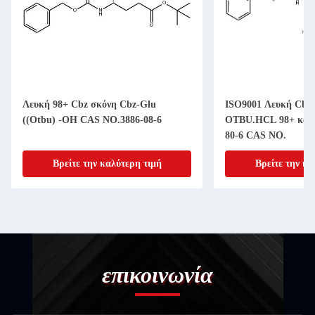
Λευκή 98+ Cbz σκόνη Cbz-Glu
ISO9001 Λευκή Cbz
((Otbu) -OH CAS NO.3886-08-6
OTBU.HCL 98+ καθα
80-6 CAS NO.
Βρείτε την καλύτερη τιμή
Βρείτε την κα
επικοινωνία