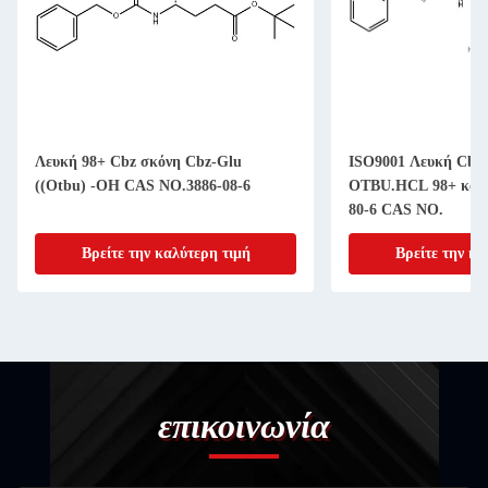
Λευκή 98+ Cbz σκόνη Cbz-Glu
ISO9001 Λευκή Cbz
((Otbu) -OH CAS NO.3886-08-6
OTBU.HCL 98+ καθα
80-6 CAS NO.
Βρείτε την καλύτερη τιμή
Βρείτε την κα
επικοινωνία