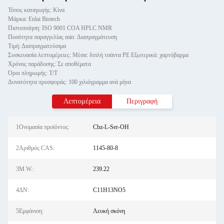
Τόπος καταγωγής: Κίνα
Μάρκα: Enlai Biotech
Πιστοποίηση: ISO 9001 COA HPLC NMR
Ποσότητα παραγγελίας min: Διαπραγμάτευση
Τιμή: Διαπραγματεύσιμα
Συσκευασία λεπτομέρειες: Μέσα: διπλή τσάντα PE Εξωτερικά: χαρτόβαρμα
Χρόνος παράδοσης: Σε αποθέματα
Όροι πληρωμής: Τ/Τ
Δυνατότητα προσφοράς: 100 χιλιόγραμμα ανά μήνα
Λεπτομέρεια
Περιγραφή
1Ονομασία προϊόντος:
Cbz-L-Ser-OH
2Αριθμός CAS:
1145-80-8
3M.W.:
239.22
4ΔΝ:
C11H13NO5
5Εμφάνιση:
Λευκή σκόνη