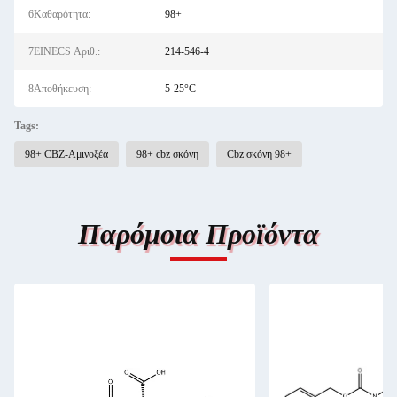
6Καθαρότητα:
98+
7EINECS Αριθ.:
214-546-4
8Αποθήκευση:
5-25°C
Tags:
98+ CBZ-Αμινοξέα
98+ cbz σκόνη
Cbz σκόνη 98+
Παρόμοια Προϊόντα