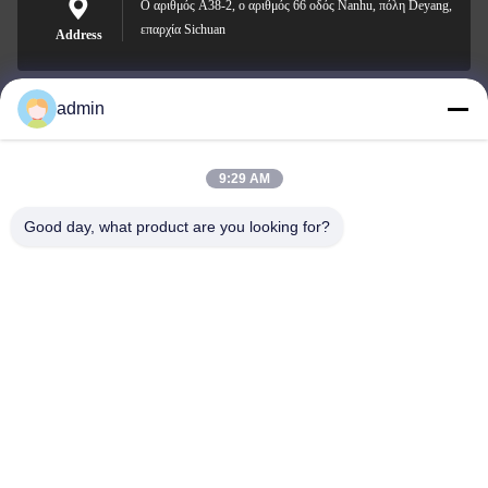
Ο αριθμός A38-2, ο αριθμός 66 οδός Nanhu, πόλη Deyang,
επαρχία Sichuan
Address
admin
Nero@enlaibio.com
E-mail
9:29 AM
Good day, what product are you looking for?
0086-28-64841719
Phone
SICHUAN HONGRI PAHRM-TECH CO., LTD