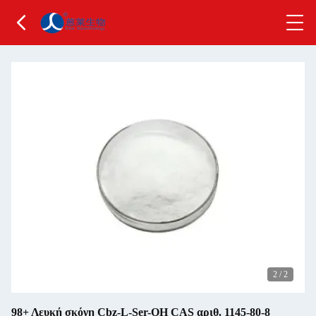
2
/
2
98+ Λευκή σκόνη Cbz-L-Ser-OH CAS αριθ. 1145-80-8