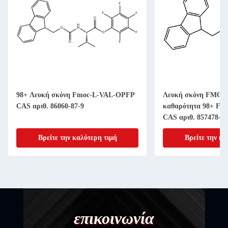
98+ Λευκή σκόνη Fmoc-L-VAL-OPFP
Λευκή σκόνη FMOC-
CAS αριθ. 86060-87-9
καθαρότητα 98+ Fmo
CAS αριθ. 857478-30
Βρείτε την καλύτερη τιμή
Βρείτε την κα
επικοινωνία