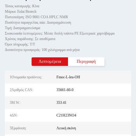
Τόπος καταγωγής: Κίνα
Μάρκα: Enlai Biotech
Πιστοποίηση: ISO 9001 COA HPLC NMR
Ποσότητα παραγγελίας min: Διαπραγμάτευση
Τιμή: Διαπραγματεύσιμα
Συσκευασία λεπτομέρειες: Μέσα: διπλή τσάντα PE Εξωτερικά: χαρτόβαρμα
Χρόνος παράδοσης: Σε αποθέματα
Όροι πληρωμής: Τ/Τ
Δυνατότητα προσφοράς: 100 χιλιόγραμμα ανά μήνα
Λεπτομέρεια
Περιγραφή
1Ονομασία προϊόντος:
Fmoc-L-leu-OH
2Αριθμός CAS:
35661-60-0
3M.W.:
353.41
4ΔΝ:
C21H23NO4
5Εμφάνιση:
Λευκή σκόνη