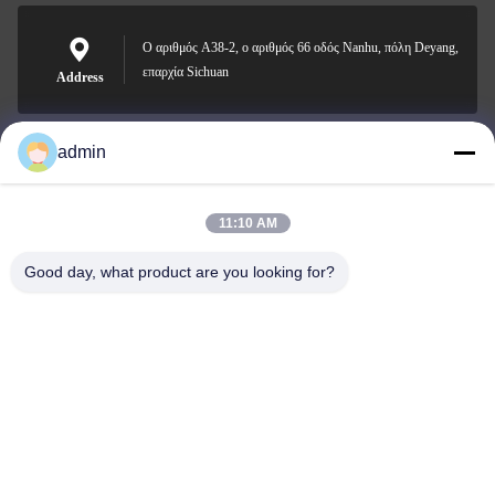
Ο αριθμός A38-2, ο αριθμός 66 οδός Nanhu, πόλη Deyang,
επαρχία Sichuan
Address
admin
Nero@enlaibio.com
E-mail
11:10 AM
Good day, what product are you looking for?
0086-28-64841719
Phone
SICHUAN HONGRI PAHRM-TECH CO., LTD