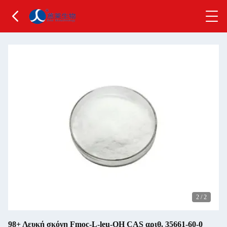
2
/
2
98+ Λευκή σκόνη Fmoc-L-leu-OH CAS αριθ. 35661-60-0