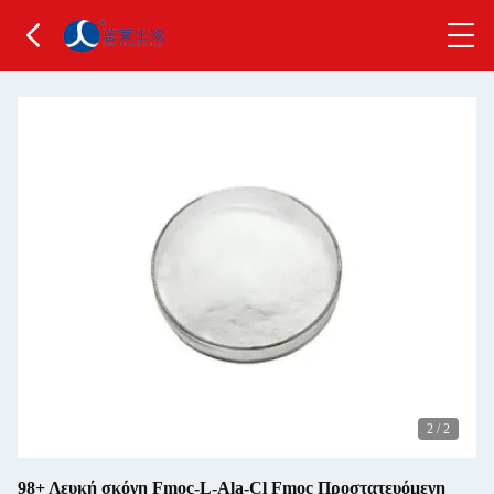
2
/
2
98+ Λευκή σκόνη Fmoc-L-Ala-Cl Fmoc Προστατευόμενη