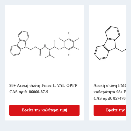
98+ Λευκή σκόνη Fmoc-L-VAL-OPFP
Λευκή σκόνη FMOC-
CAS αριθ. 86060-87-9
καθαρότητα 98+ Fmo
CAS αριθ. 857478-30
Βρείτε την καλύτερη τιμή
Βρείτε την κα