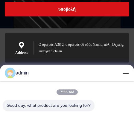
υποβολή
Ο αριθμός A38-2, ο αριθμός 66 οδός Nanhu, πόλη Deyang,
επαρχία Sichuan
Address
admin
Nero@enlaibio.com
E-mail
7:55 AM
Good day, what product are you looking for?
0086-28-64841719
Phone