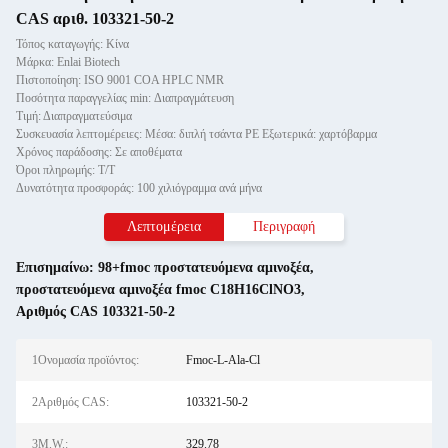
CAS αριθ. 103321-50-2
Τόπος καταγωγής: Κίνα
Μάρκα: Enlai Biotech
Πιστοποίηση: ISO 9001 COA HPLC NMR
Ποσότητα παραγγελίας min: Διαπραγμάτευση
Τιμή: Διαπραγματεύσιμα
Συσκευασία λεπτομέρειες: Μέσα: διπλή τσάντα PE Εξωτερικά: χαρτόβαρμα
Χρόνος παράδοσης: Σε αποθέματα
Όροι πληρωμής: Τ/Τ
Δυνατότητα προσφοράς: 100 χιλιόγραμμα ανά μήνα
Λεπτομέρεια
Περιγραφή
Επισημαίνω:
98+fmoc προστατευόμενα αμινοξέα
,
προστατευόμενα αμινοξέα fmoc C18H16ClNO3
,
Αριθμός CAS 103321-50-2
1Ονομασία προϊόντος:
Fmoc-L-Ala-Cl
2Αριθμός CAS:
103321-50-2
3M.W.:
329.78