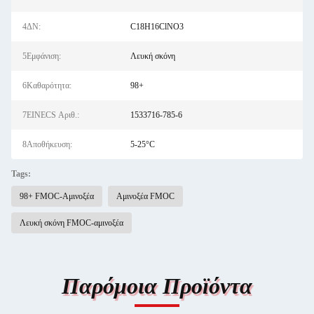
4ΔΝ:
C18H16ClNO3
5Εμφάνιση:
Λευκή σκόνη
6Καθαρότητα:
98+
7EINECS Αριθ.:
1533716-785-6
8Αποθήκευση:
5-25°C
Tags:
98+ FMOC-Αμινοξέα
Αμινοξέα FMOC
Λευκή σκόνη FMOC-αμινοξέα
Παρόμοια Προϊόντα