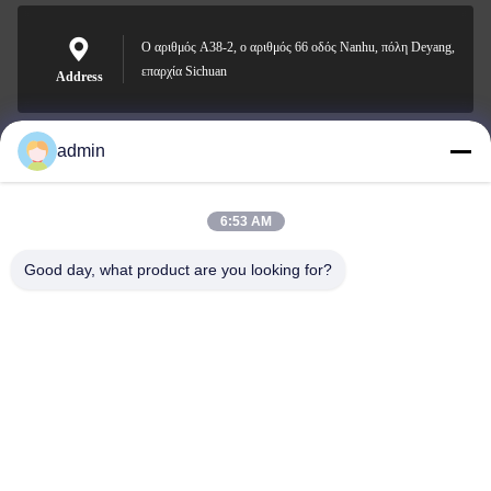
Ο αριθμός A38-2, ο αριθμός 66 οδός Nanhu, πόλη Deyang,
επαρχία Sichuan
Address
admin
Nero@enlaibio.com
E-mail
6:53 AM
Good day, what product are you looking for?
0086-28-64841719
Phone
SICHUAN HONGRI PAHRM-TECH CO., LTD