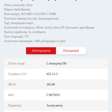
Τόπος καταγωγής: Κίνα
Μάρκα: Enlai Biotech
Πιστοποίηση: ISO 9001 COA HPLC NMR
Ποσότητα παραγγελίας min: Διαπραγμάτευση
Τιμή: Διαπραγματεύσιμα
Συσκευασία λεπτομέρειες: Μέσα: διπλή τσάντα PE Εξωτερικά: χαρτόβαρμα
Χρόνος παράδοσης: Σε αποθέματα
Όροι πληρωμής: Τ/Τ
Δυνατότητα προσφοράς: 1000 χιλιόγραμμα το μήνα
Λεπτομέρεια
Περιγραφή
1Άλλο όνομα:
L-Ισοσερίνη-OH
2Αριθμός CAS:
632-13-3
3M.W.:
105.09
4ΔΝ:
C3H7NO3
5Εμφάνιση:
Λευκή σκόνη