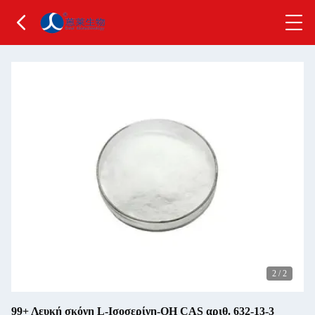
2
/
2
99+ Λευκή σκόνη L-Ισοσερίνη-OH CAS αριθ. 632-13-3