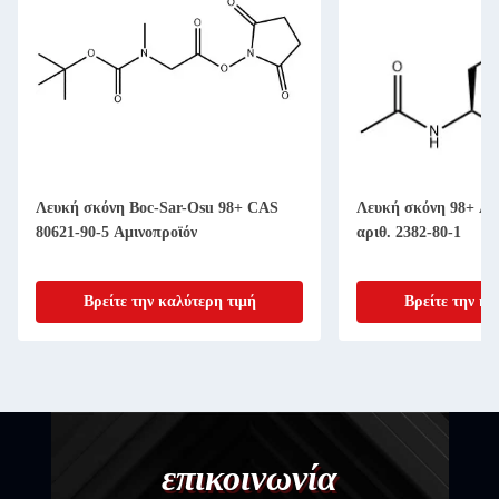
Λευκή σκόνη Boc-Sar-Osu 98+ CAS
Λευκή σκόνη 98+ Ac
80621-90-5 Αμινοπροϊόν
αριθ. 2382-80-1
Βρείτε την καλύτερη τιμή
Βρείτε την κα
επικοινωνία