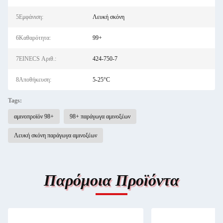
5Εμφάνιση:
Λευκή σκόνη
6Καθαρότητα:
99+
7EINECS Αριθ.:
424-750-7
8Αποθήκευση:
5-25°C
Tags:
αμινοπροϊόν 98+
98+ παράγωγα αμινοξέων
Λευκή σκόνη παράγωγα αμινοξέων
Παρόμοια Προϊόντα