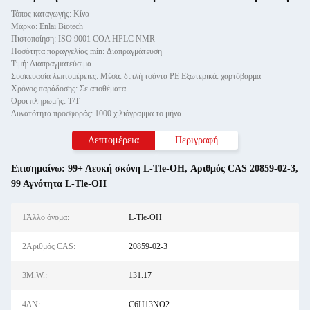
Τόπος καταγωγής: Κίνα
Μάρκα: Enlai Biotech
Πιστοποίηση: ISO 9001 COA HPLC NMR
Ποσότητα παραγγελίας min: Διαπραγμάτευση
Τιμή: Διαπραγματεύσιμα
Συσκευασία λεπτομέρειες: Μέσα: διπλή τσάντα PE Εξωτερικά: χαρτόβαρμα
Χρόνος παράδοσης: Σε αποθέματα
Όροι πληρωμής: Τ/Τ
Δυνατότητα προσφοράς: 1000 χιλιόγραμμα το μήνα
Λεπτομέρεια
Περιγραφή
Επισημαίνω:
99+ Λευκή σκόνη L-Tle-OH
,
Αριθμός CAS 20859-02-3
,
99 Αγνότητα L-Tle-OH
1Άλλο όνομα:
L-Tle-OH
2Αριθμός CAS:
20859-02-3
3M.W.:
131.17
4ΔΝ:
C6H13NO2