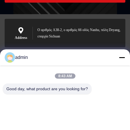
Ο αριθμός A38-2, ο αριθμός 66 οδός Nanhu, πόλη Deyang,
επαρχία Sichuan
Address
admin
Nero@enlaibio.com
E-mail
8:43 AM
Good day, what product are you looking for?
0086-28-64841719
Phone